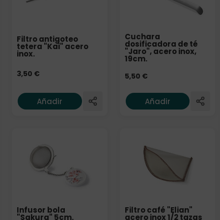
Cuchara
Filtro antigoteo
dosificadora de té
tetera "Kai" acero
"Jaro", acero inox,
inox.
19cm.
3,50
€
5,50
€
Añadir
Añadir
Infusor bola
Filtro café "Elian"
"Sakura" 5cm.
acero inox 1/2 tazas