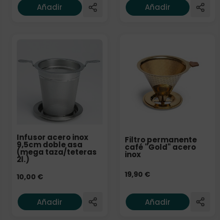
Añadir
Añadir
Infusor acero inox
Filtro permanente
9,5cm doble asa
café "Gold" acero
(mega taza/teteras
inox
2l.)
19,90
€
10,00
€
Añadir
Añadir