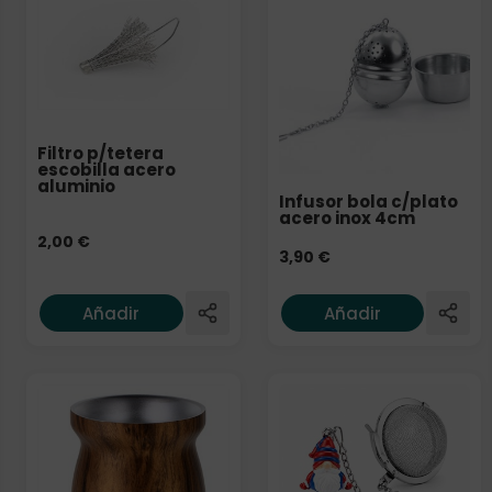
Filtro p/tetera
escobilla acero
aluminio
Infusor bola c/plato
acero inox 4cm
2,00
€
3,90
€
Añadir
Añadir