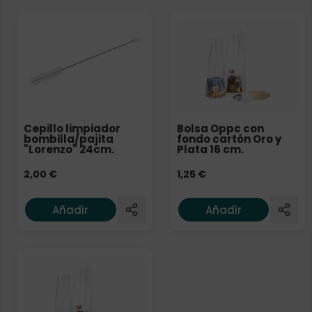
Cepillo limpiador
Bolsa Oppc con
bombilla/pajita
fondo cartón Oro y
"Lorenzo" 24cm.
Plata 16 cm.
2,00
€
1,25
€
Añadir
Añadir