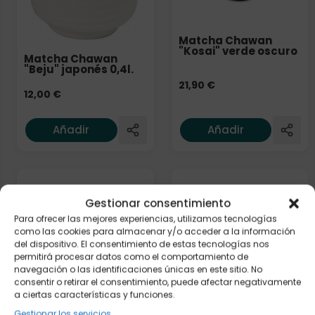
Matcha Chawan
"Kosai" verde oscuro
Matcha Chawan
"Beju" japonés 0,4l.
21,90
€
12,00
€
Añadir
Añadir
Gestionar consentimiento
Para ofrecer las mejores experiencias, utilizamos tecnologías
como las cookies para almacenar y/o acceder a la información
del dispositivo. El consentimiento de estas tecnologías nos
permitirá procesar datos como el comportamiento de
navegación o las identificaciones únicas en este sitio. No
Matcha Chawan
Matcha Chawan "Yu-
consentir o retirar el consentimiento, puede afectar negativamente
"Kumo"
Hi" rosa
a ciertas características y funciones.
36,50
€
21,90
€
Gestionar los servicios