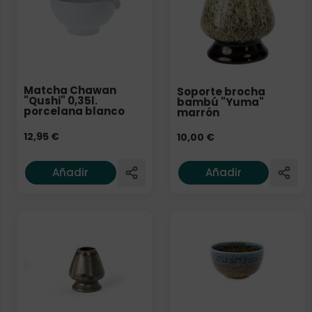
Matcha Chawan
Soporte brocha
"Qushi" 0,35l.
bambú "Yuma"
porcelana blanco
marrón
12,95
€
10,00
€
Añadir
Añadir