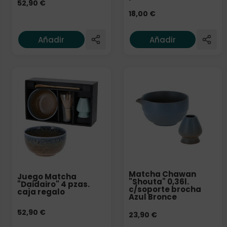
52,90
€
18,00
€
Añadir
Añadir
Matcha Chawan
Juego Matcha
"Shouta" 0,36l.
"Daidairo" 4 pzas.
c/soporte brocha
caja regalo
Azul Bronce
52,90
€
23,90
€