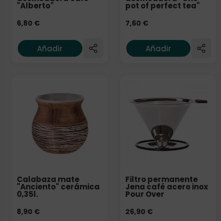
"Alberto"
pot of perfect tea"
6,80
€
7,60
€
Añadir
Añadir
Calabaza mate
Filtro permanente
"Anciento" cerámica
Jena café acero inox
0,35l.
Pour Over
8,90
€
26,90
€