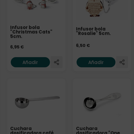
Infusor bola
Infusor bola
"Christmas Cats"
"Rosalie" 5cm.
5cm.
6,50
€
6,95
€
Añadir
Añadir
Cuchara
Cuchara
dosificadora café
dosificadora "One