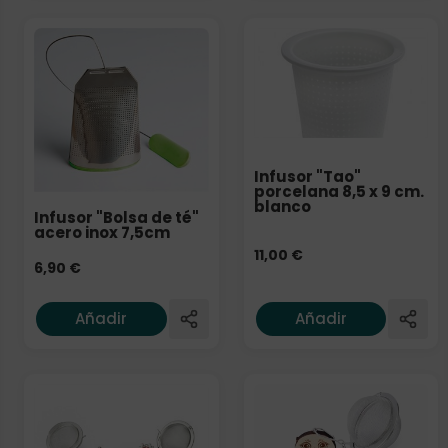
Infusor "Tao"
porcelana 8,5 x 9 cm.
blanco
Infusor "Bolsa de té"
acero inox 7,5cm
11,00
€
6,90
€
Añadir
Añadir