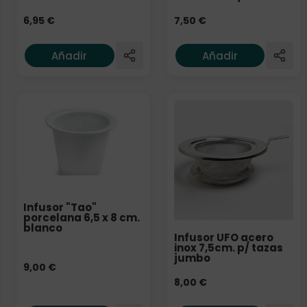
6,95
€
7,50
€
Añadir
Añadir
Infusor "Tao"
porcelana 6,5 x 8 cm.
blanco
Infusor UFO acero
inox 7,5cm. p/ tazas
jumbo
9,00
€
8,00
€