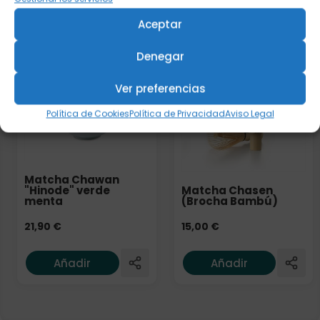
Aceptar
Añadir
Añadir
Denegar
Ver preferencias
Política de Cookies
Política de Privacidad
Aviso Legal
Matcha Chawan
Matcha Chasen
"Hinode" verde
(Brocha Bambú)
menta
15,00
€
21,90
€
Añadir
Añadir