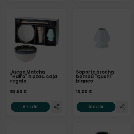
Juego Matcha
Soporte brocha
"Hairo" 4 pzas. caja
bambú "Qushi"
regalo
blanco
52,90
€
10,00
€
Añadir
Añadir