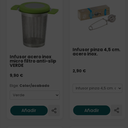
Elige: Color/acabado
Formato
Infusor pinza 4,5 cm.
acero inox.
Infusor acero inox
micro filtro anti-slip
VERDE
2,90
€
9,90
€
Elige:
Color/acabado
Añadir
Añadir