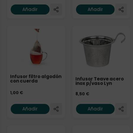
Añadir
Añadir
Infusor filtro algodón
Infusor Teave acero
con cuerda
inox p/vaso Lyn
1,00
€
8,50
€
Añadir
Añadir