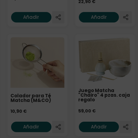
22,90
€
Añadir
Añadir
Juego Matcha
"Chairo" 4 pzas. caja
Colador para Té
regalo
Matcha (M&CO)
59,00
€
10,90
€
Añadir
Añadir