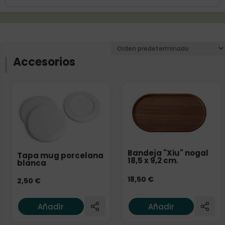
Accesorios
Bandeja "Xiu" nogal
Tapa mug porcelana
18,5 x 9,2 cm.
blanca
18,50
€
2,50
€
Añadir
Añadir