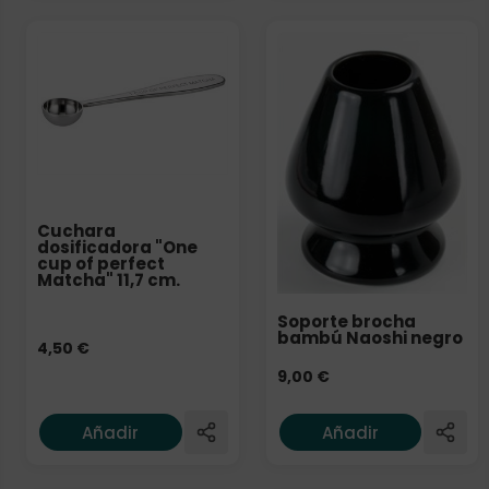
Cuchara
dosificadora "One
cup of perfect
Matcha" 11,7 cm.
Soporte brocha
bambú Naoshi negro
4,50
€
9,00
€
Añadir
Añadir