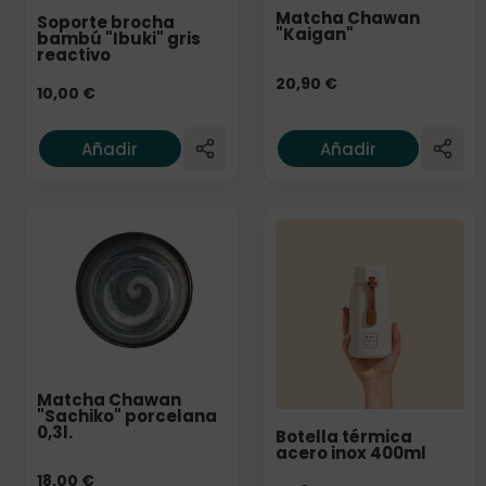
Matcha Chawan
Soporte brocha
"Kaigan"
bambú "Ibuki" gris
reactivo
20,90
€
10,00
€
Añadir
Añadir
Matcha Chawan
"Sachiko" porcelana
0,3l.
Botella térmica
acero inox 400ml
18,00
€