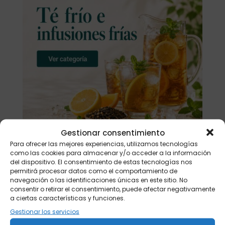
Gestionar consentimiento
Para ofrecer las mejores experiencias, utilizamos tecnologías
como las cookies para almacenar y/o acceder a la información
del dispositivo. El consentimiento de estas tecnologías nos
Buscar
permitirá procesar datos como el comportamiento de
navegación o las identificaciones únicas en este sitio. No
consentir o retirar el consentimiento, puede afectar negativamente
Productos
a ciertas características y funciones.
Gestionar los servicios
Tisanera "Christmas Cats" 0,25l.