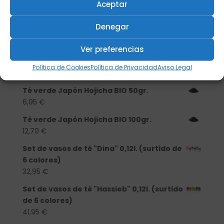
porcelana
Aceptar
13,90
€
Denegar
Té verde Japón Hojicha BIO 500 gr.
46,20
€
Ver preferencias
Té verde Japón Hojicha BIO 250 gr.
Política de Cookies
Política de Privacidad
Aviso Legal
25,40
€
Té verde Japón Hojicha BIO 50gr.
6,95
€
Té verde Japón Hojicha BIO 100gr.
12,70
€
Set de vasos de té "Dina" 0,12l. (surtido de
6 colores)
32,95
€
Set de vasos de té "Hassieb" 0,12l. (surtido
de 6 colores)
41,95
€