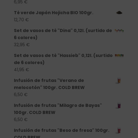
6,95
€
Té verde Japón Hojicha BIO 100gr.
12,70
€
Set de vasos de té "Dina" 0,12l. (surtido de
6 colores)
32,95
€
Set de vasos de té "Hassieb" 0,12l. (surtido
de 6 colores)
41,95
€
Infusión de frutas "Verano de
melocotón" 100gr. COLD BREW
6,50
€
Infusión de frutas "Milagro de Bayas"
100gr. COLD BREW
6,50
€
Infusión de frutas "Beso de fresa" 100gr.
COLD BREW