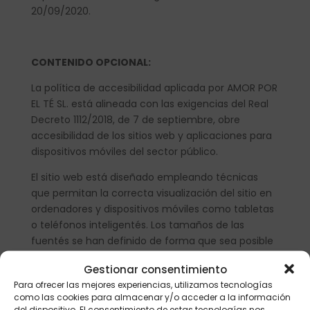
20/09/2020.
CONTENIDO OPCIONAL:
La política de accesibilidad aplicada por
AMOR POR
EL TÉ SL
. está alineada con las exigencias del Real
Decreto 1112/2018, de 7 de septiembre, obre
accesibilidad de los sitios web y aplicaciones para
dispositivos móviles del sector público.
El sitio web está diseñado empleando técnicas
que permitan la correcta visualización del sitio en
ordenadores y dispositivos móviles como tabletas
o teléfonos inteligentés. Los tamaños de las
fuentés se han definido de forma que sea posible
ampliar o disminuir su tamaño desde las opciones
Gestionar consentimiento
del navegador.
Para ofrecer las mejores experiencias, utilizamos tecnologías
como las cookies para almacenar y/o acceder a la información
A pesar del esfuerzo realizado por
AMOR POR EL TÉ
del dispositivo. El consentimiento de estas tecnologías nos