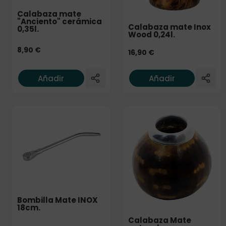
Calabaza mate
"Anciento" cerámica
Calabaza mate Inox
0,35l.
Wood 0,24l.
8,90
€
16,90
€
Añadir
Añadir
Bombilla Mate INOX
18cm.
Calabaza Mate