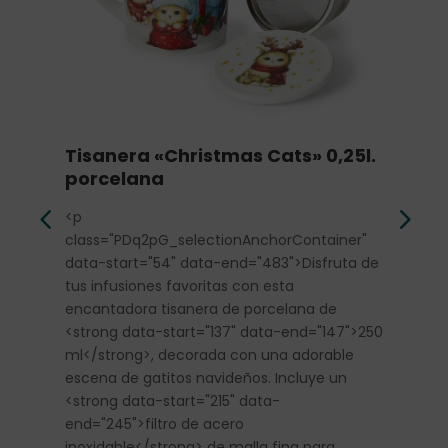
Tisanera «Christmas Cats» 0,25l.
Se
porcelana
<p
<p
cla
class="PDq2pG_selectionAnchorContainer"
dat
data-start="54" data-end="483">Disfruta de
toq
tus infusiones favoritas con esta
con
encantadora tisanera de porcelana de
end
<strong data-start="137" data-end="147">250
0,1
ml</strong>, decorada con una adorable
vid
escena de gatitos navideños. Incluye un
del
<strong data-start="215" data-
dor
end="245">filtro de acero
dif
inoxidable</strong> de malla fina para