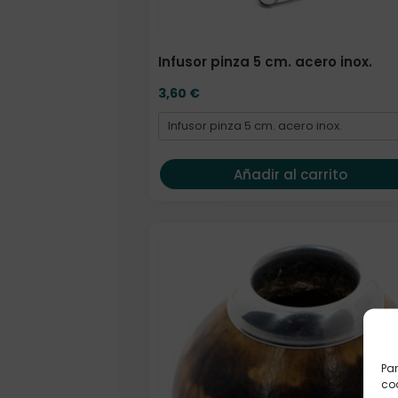
Infusor pinza 5 cm. acero inox.
3,60
€
Añadir al carrito
Par
coo