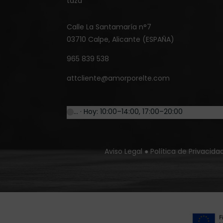
taza
Calle La Santamaría n°7
03710 Calpe, Alicante (ESPAÑA)
965 839 538
attcliente@amorporelte.com
… · Hoy: 10:00–14:00, 17:00–20:00
Aviso Legal
●
Política de Privacida