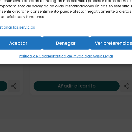
nsentimiento de estas tecnologías nos permitirá procesar datos como el
portamiento de navegación o las identificaciones únicas en este sitio.
sentir o retirar el consentimiento, puede afectar negativamente a ciertas
acterísticas y funciones.
tionar los servicios
Filtro papel con stick (100 bolsas)
Aceptar
Denegar
Ver preferencia
Política de Cookies
Política de Privacidad
Aviso Legal
4,70
€
Añadir al carrito