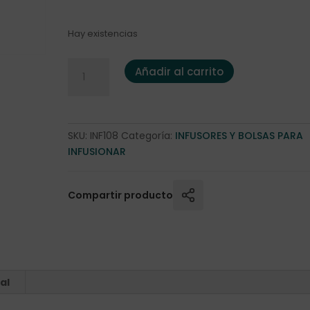
Hay existencias
Infusor pinza 4,5 cm. acero inox. cantidad
Añadir al carrito
SKU:
INF108
Categoría:
INFUSORES Y BOLSAS PARA
INFUSIONAR
Compartir producto
al