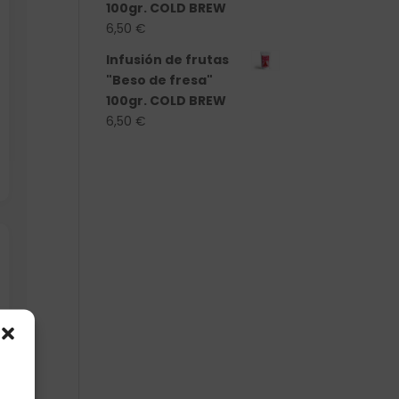
100gr. COLD BREW
6,50
€
Infusión de frutas
"Beso de fresa"
100gr. COLD BREW
6,50
€