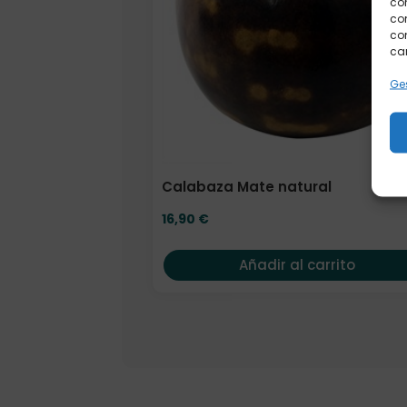
co
com
con
car
Ges
Calabaza Mate natural
16,90
€
Añadir al carrito