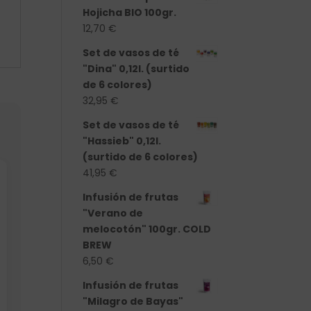
Hojicha BIO 100gr.
12,70
€
Set de vasos de té
"Dina" 0,12l. (surtido
de 6 colores)
32,95
€
Set de vasos de té
"Hassieb" 0,12l.
(surtido de 6 colores)
41,95
€
Infusión de frutas
"Verano de
melocotón" 100gr. COLD
BREW
6,50
€
Infusión de frutas
"Milagro de Bayas"