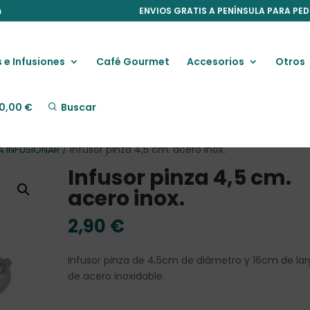
m
ENVIOS GRATIS A PENÍNSULA PARA PED
 e Infusiones
Café Gourmet
Accesorios
Otros
0,00
€
Buscar
A INFUSIONAR
/ Infusor pinza 4,5 cm. acero inox.
Infusor pinza 4,5 cm.
acero inox.
2,90
€
Infusor pinza de 4,5cm de diámetro y 16cm de la
de acero inoxidable.