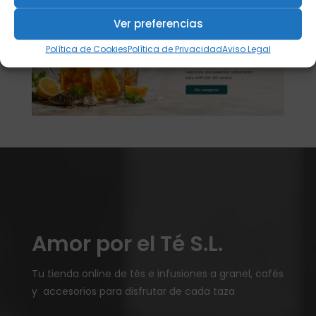
Ver preferencias
Política de Cookies
Política de Privacidad
Aviso Legal
Amor por el Té S.L.
Tu tienda online de tés e infusiones a granel, cafés
y accesorios para disfrutar de cada taza