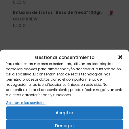
6,50
€
Infusión de frutas "Beso de fresa" 100gr.
COLD BREW
6,50
€
Gestionar consentimiento
Para ofrecer las mejores experiencias, utilizamos tecnologías
como las cookies para almacenar y/o acceder a la información
del dispositivo. El consentimiento de estas tecnologías nos
Todos los precios incluyen IVA
permitirá procesar datos como el comportamiento de
navegación o las identificaciones únicas en este sitio. No
consentir o retirar el consentimiento, puede afectar negativamente
Los testimonios aportados en la web se
a ciertas características y funciones.
corresponden con clientes reales y han sido
Gestionar los servicios
aportados voluntariamente.
Aceptar
Denegar