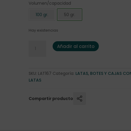
Volumen/capacidad
100 gr.
50 gr.
Hay existencias
Lata "Cherry Blossom" 50 gr. cantidad
Añadir al carrito
SKU:
LAT167
Categoría:
LATAS, BOTES Y CAJAS CO
LATAS
Compartir producto