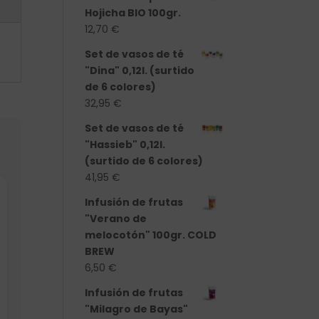
Hojicha BIO 100gr.
12,70
€
Set de vasos de té
"Dina" 0,12l. (surtido
de 6 colores)
32,95
€
Set de vasos de té
"Hassieb" 0,12l.
(surtido de 6 colores)
41,95
€
Infusión de frutas
"Verano de
melocotón" 100gr. COLD
BREW
6,50
€
Infusión de frutas
"Milagro de Bayas"