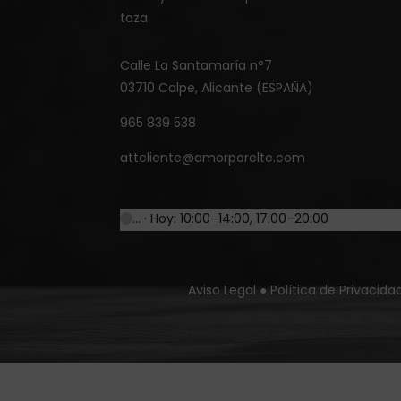
taza
Calle La Santamaría n°7
03710 Calpe, Alicante (ESPAÑA)
965 839 538
attcliente@amorporelte.com
… · Hoy: 10:00–14:00, 17:00–20:00
Aviso Legal
●
Política de Privacida