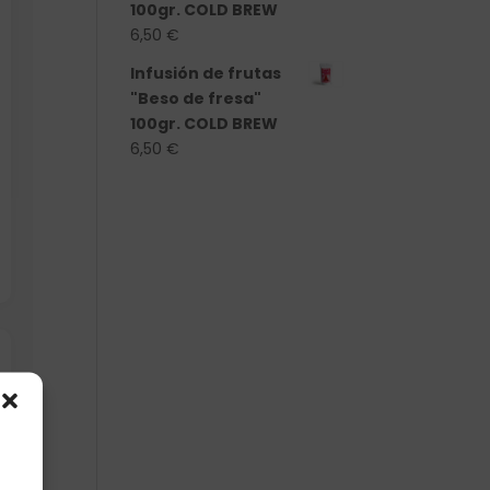
100gr. COLD BREW
6,50
€
Infusión de frutas
"Beso de fresa"
100gr. COLD BREW
6,50
€