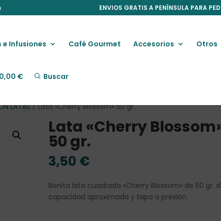
m
ENVIOS GRATIS A PENÍNSULA PARA PED
 e Infusiones
Café Gourmet
Accesorios
Otros
0,00
€
Buscar
CON LATAS
/ Lata «Cherry Blossom» 50 gr.
Lata «Cherry Blossom
50 gr.
3,50
€
Bonita lata cuadrada «Cherry Blossom» de 50 gr. 
capacidad aproximada y tapa a presión.