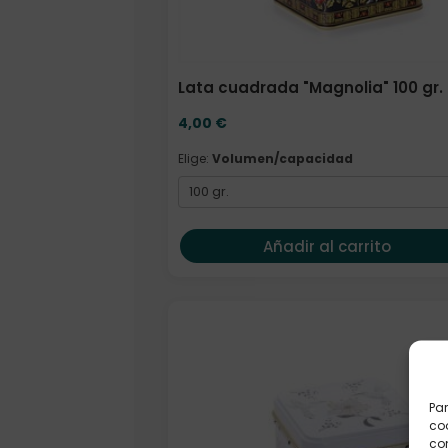
Lata cuadrada "Magnolia" 100 gr.
4,00
€
Elige:
Volumen/capacidad
Añadir al carrito
Par
coo
co