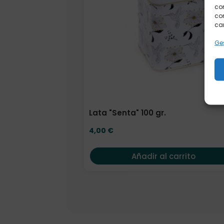
com
con
car
Ges
Lata "Senta" 100 gr.
4,00
€
Añadir al carrito