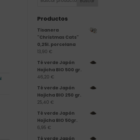
Buscar
Productos
Tisanera
"Christmas Cats"
0,25l. porcelana
13,90
€
Té verde Japón
Hojicha BIO 500 gr.
46,20
€
N
Té verde Japón
Hojicha BIO 250 gr.
25,40
€
Té verde Japón
Hojicha BIO 50gr.
6,95
€
Té verde Japón