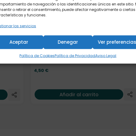
portamiento de navegación o las identificaciones únicas en este sitio.
sentir o retirar el consentimiento, puede afectar negativamente a ciertas
acterísticas y funciones.
tionar los servicios
Aceptar
Denegar
Ver preferencia
Lata "Iva" 100 gr.
Política de Cookies
Política de Privacidad
Aviso Legal
4,50
€
Añadir al carrito