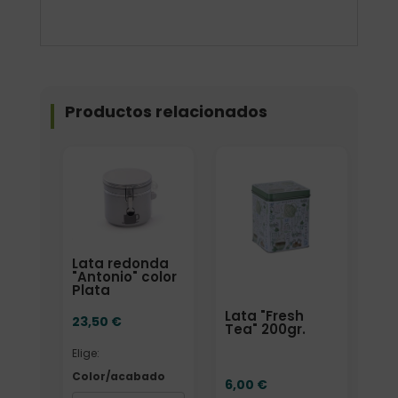
Productos relacionados
Elige: Color/acabado
Lata redonda
"Antonio" color
Plata
Lata "Fresh
23,50
€
Tea" 200gr.
Elige:
Color/acabado
6,00
€