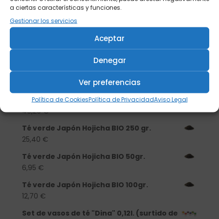
a ciertas características y funciones.
Buscar
Gestionar los servicios
Aceptar
Productos
Denegar
Tisanera "Christmas Cats" 0,25l.
porcelana
Ver preferencias
13,90
€
Té verde Japón Hojicha BIO 500 gr.
Política de Cookies
Política de Privacidad
Aviso Legal
46,20
€
Té verde Japón Hojicha BIO 250 gr.
25,40
€
Té verde Japón Hojicha BIO 50gr.
6,95
€
Té verde Japón Hojicha BIO 100gr.
12,70
€
Set de vasos de té "Dina" 0,12l. (surtido de