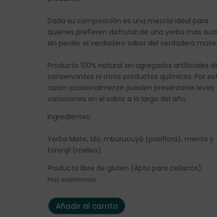
Dada su composición es una mezcla ideal para
quienes prefieren disfrutar de una yerba más sua
sin perder el verdadero sabor del verdadero mate
Producto 100% natural sin agregados artificiales d
conservantes ni otros productos químicos. Por es
razón ocasionalmente pueden presentarse leves
variaciones en el sabor a lo largo del año.
Ingredientes:
Yerba Mate, tilo, mburucuyá (pasiflora), menta y
toronjil (melisa).
Producto libre de gluten (Apto para celíacos).
Hay existencias
YERBA MATE CANARIAS SERENA cantidad
Añadir al carrito