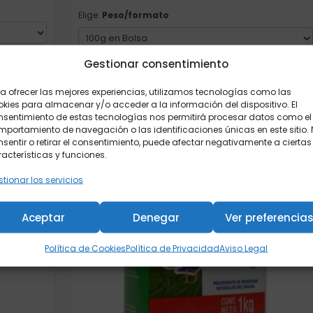
Elige:
Peso/formato
Gestionar consentimiento
Añadir al carrito
a ofrecer las mejores experiencias, utilizamos tecnologías como las
kies para almacenar y/o acceder a la información del dispositivo. El
nsentimiento de estas tecnologías nos permitirá procesar datos como el
portamiento de navegación o las identificaciones únicas en este sitio.
sentir o retirar el consentimiento, puede afectar negativamente a ciertas
acterísticas y funciones.
tionar los servicios
Aceptar
Denegar
Ver preferencia
Política de Cookies
Política de Privacidad
Aviso Legal