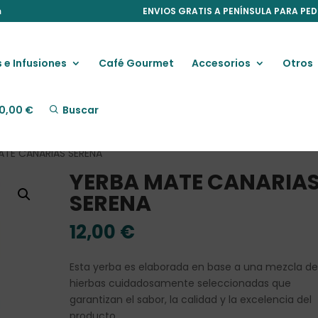
m
ENVIOS GRATIS A PENÍNSULA PARA PED
 e Infusiones
Café Gourmet
Accesorios
Otros
0,00
€
Buscar
ATE CANARIAS SERENA
YERBA MATE CANARIA
SERENA
12,00
€
Esta yerba es elaborada en base a una mezcla d
hierbas cuidadosamente seleccionadas que
garantizan el sabor, la calidad y la excelencia del
producto.