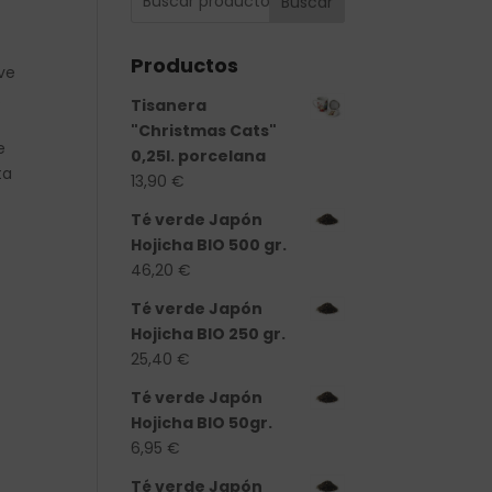
Buscar
Productos
ve
.
Tisanera
"Christmas Cats"
e
0,25l. porcelana
ta
13,90
€
Té verde Japón
Hojicha BIO 500 gr.
46,20
€
Té verde Japón
Hojicha BIO 250 gr.
25,40
€
Té verde Japón
Hojicha BIO 50gr.
6,95
€
Té verde Japón