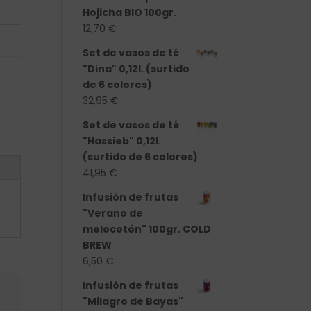
Hojicha BIO 100gr.
12,70
€
Set de vasos de té
"Dina" 0,12l. (surtido
de 6 colores)
32,95
€
Set de vasos de té
"Hassieb" 0,12l.
(surtido de 6 colores)
41,95
€
Infusión de frutas
"Verano de
melocotón" 100gr. COLD
BREW
6,50
€
Infusión de frutas
"Milagro de Bayas"