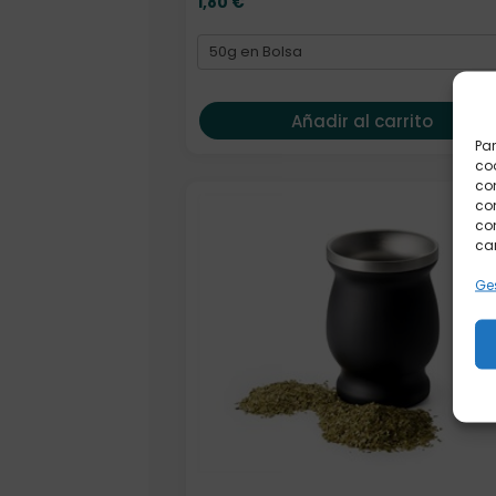
1,80
€
Añadir al carrito
Par
coo
co
com
con
car
Ges