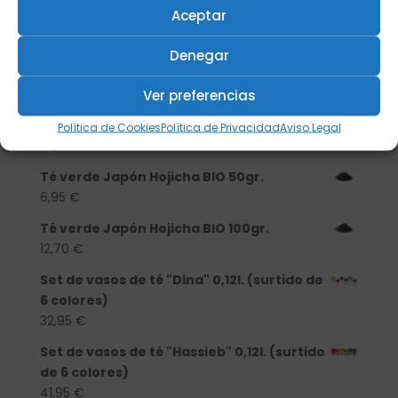
Tisanera "Christmas Cats" 0,25l.
Aceptar
porcelana
13,90
€
Denegar
Té verde Japón Hojicha BIO 500 gr.
46,20
€
Ver preferencias
Té verde Japón Hojicha BIO 250 gr.
Política de Cookies
Política de Privacidad
Aviso Legal
25,40
€
Té verde Japón Hojicha BIO 50gr.
6,95
€
Té verde Japón Hojicha BIO 100gr.
12,70
€
Set de vasos de té "Dina" 0,12l. (surtido de
6 colores)
32,95
€
Set de vasos de té "Hassieb" 0,12l. (surtido
de 6 colores)
41,95
€