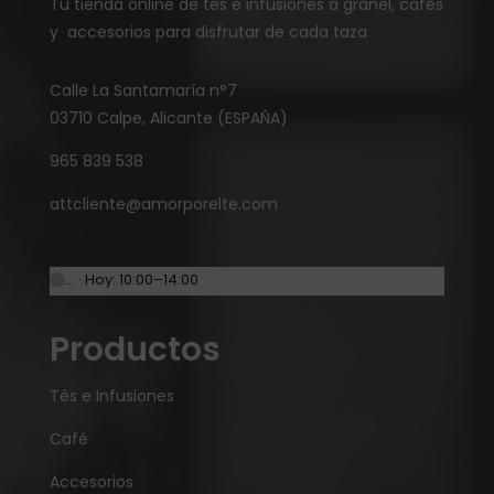
Tu tienda online de tés e infusiones a granel, cafés
y accesorios para disfrutar de cada taza
Calle La Santamaría n°7
03710 Calpe, Alicante (ESPAÑA)
965 839 538
attcliente@amorporelte.com
… · Hoy: 10:00–14:00
Productos
Tés e Infusiones
Café
Accesorios