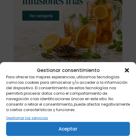
Gestionar consentimiento
Para ofrecer las mejores experiencias, utilizamos tecnologías
Buscar
como las cookies para almacenar y/o acceder a la información
del dispositivo. El consentimiento de estas tecnologías nos
permitirá procesar datos como el comportamiento de
navegación o las identificaciones únicas en este sitio. No
Productos
consentir o retirar el consentimiento, puede afectar negativamente
a ciertas características y funciones.
Tisanera "Christmas Cats" 0,25l.
Gestionar los servicios
porcelana
13,90
€
Aceptar
Té verde Japón Hojicha BIO 500 gr.