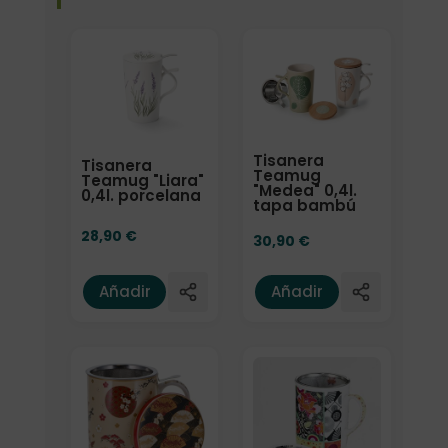
Tisanera
Tisanera
Teamug
Teamug "Liara"
"Medea" 0,4l.
0,4l. porcelana
tapa bambú
28,90
€
30,90
€
Añadir
Añadir