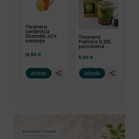
Tisanera
cerámica
Shamila JOY
Tisanera
naranja
Palmira 0,25l.
porcelana
12,50
€
8,00
€
Añadir
Añadir