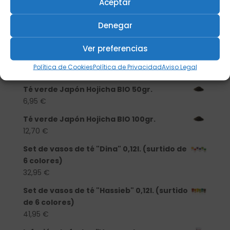
Aceptar
13,90
€
Denegar
Té verde Japón Hojicha BIO 500 gr.
46,20
€
Ver preferencias
Té verde Japón Hojicha BIO 250 gr.
Política de Cookies
Política de Privacidad
Aviso Legal
25,40
€
Té verde Japón Hojicha BIO 50gr.
6,95
€
Té verde Japón Hojicha BIO 100gr.
12,70
€
Set de vasos de té "Dina" 0,12l. (surtido de
6 colores)
32,95
€
Set de vasos de té "Hassieb" 0,12l. (surtido
de 6 colores)
41,95
€