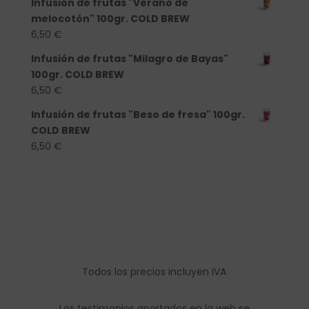
Infusión de frutas "Verano de
melocotón" 100gr. COLD BREW
6,50
€
Infusión de frutas "Milagro de Bayas"
100gr. COLD BREW
6,50
€
Infusión de frutas "Beso de fresa" 100gr.
COLD BREW
6,50
€
Todos los precios incluyen IVA
Los testimonios aportados en la web se