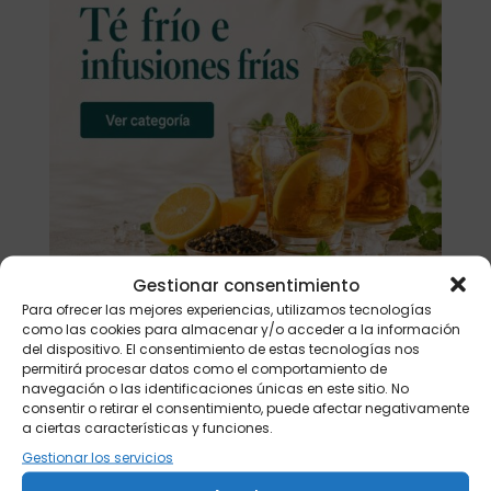
Gestionar consentimiento
Para ofrecer las mejores experiencias, utilizamos tecnologías
como las cookies para almacenar y/o acceder a la información
del dispositivo. El consentimiento de estas tecnologías nos
Buscar
permitirá procesar datos como el comportamiento de
navegación o las identificaciones únicas en este sitio. No
consentir o retirar el consentimiento, puede afectar negativamente
Productos
a ciertas características y funciones.
Gestionar los servicios
Tisanera "Christmas Cats" 0,25l.
porcelana