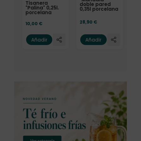
Tisanera
doble pared
"Palina" 0,25l.
0,35l porcelana
porcelana
28,90
€
10,00
€
Añadir
Añadir