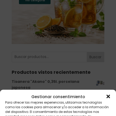
Buscar
Productos vistos recientemente
Tisanera "Akano" 0,35l. porcelana
japonesa
19,95
€
Gestionar consentimiento
Tisanera "Tutti" 0,25l. porcelana
Para ofrecer las mejores experiencias, utilizamos tecnologías
como las cookies para almacenar y/o acceder a la información
8,00
€
del dispositivo. El consentimiento de estas tecnologías nos