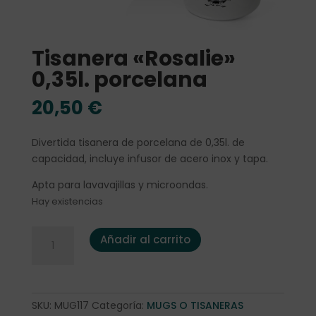
Tisanera «Rosalie»
0,35l. porcelana
20,50
€
Divertida tisanera de porcelana de 0,35l. de
capacidad, incluye infusor de acero inox y tapa.
Apta para lavavajillas y microondas.
Hay existencias
Tisanera "Rosalie" 0,35l. porcelana cantidad
Añadir al carrito
SKU:
MUG117
Categoría:
MUGS O TISANERAS