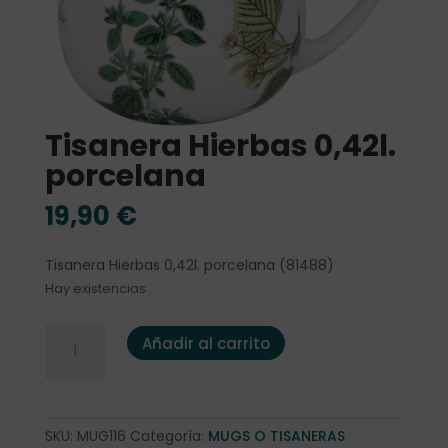
Tisanera Hierbas 0,42l.
porcelana
19,90
€
Tisanera Hierbas 0,42l. porcelana (81488)
Hay existencias
Tisanera Hierbas 0,42l. porcelana cantidad
Añadir al carrito
SKU:
MUG116
Categoría:
MUGS O TISANERAS