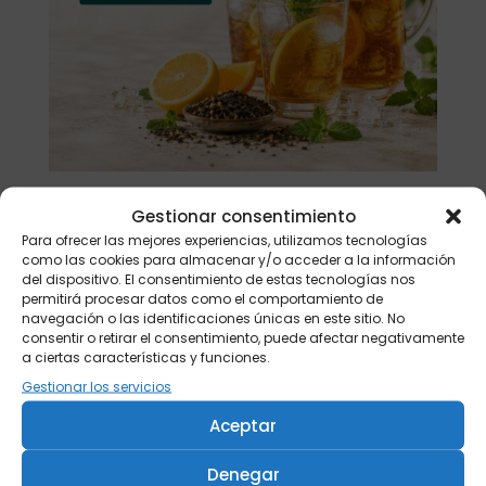
Gestionar consentimiento
Buscar
Para ofrecer las mejores experiencias, utilizamos tecnologías
como las cookies para almacenar y/o acceder a la información
del dispositivo. El consentimiento de estas tecnologías nos
Productos
permitirá procesar datos como el comportamiento de
navegación o las identificaciones únicas en este sitio. No
Tisanera "Christmas Cats" 0,25l.
consentir o retirar el consentimiento, puede afectar negativamente
porcelana
a ciertas características y funciones.
13,90
€
Gestionar los servicios
Té verde Japón Hojicha BIO 500 gr.
Aceptar
46,20
€
Denegar
Té verde Japón Hojicha BIO 250 gr.