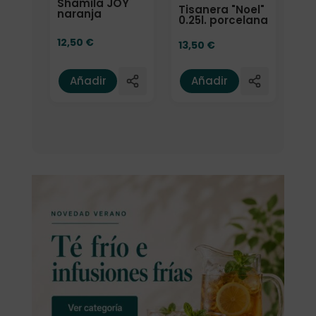
Shamila JOY
Tisanera "Noel"
naranja
0.25l. porcelana
12,50
€
13,50
€
Añadir
Añadir