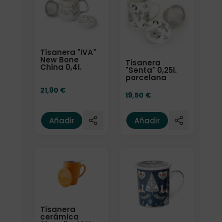
Tisanera "IVA"
New Bone
Tisanera
China 0,4l.
"Senta" 0,25l.
porcelana
21,90
€
19,50
€
Añadir
Añadir
Tisanera
cerámica