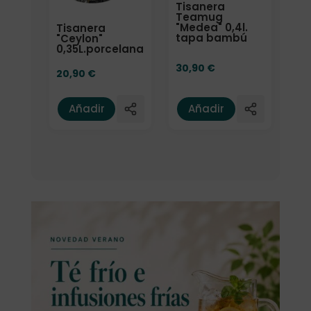
Tisanera
Teamug
"Medea" 0,4l.
Tisanera
tapa bambú
"Ceylon"
0,35L.porcelana
30,90
€
20,90
€
Añadir
Añadir