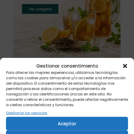
Gestionar consentimiento
Para ofrecer las mejores experiencias, utilizamos tecnologías
Buscar
como las cookies para almacenar y/o acceder a la información
del dispositivo. El consentimiento de estas tecnologías nos
permitirá procesar datos como el comportamiento de
Productos
navegación o las identificaciones únicas en este sitio. No
consentir o retirar el consentimiento, puede afectar negativamente
Tisanera "Christmas Cats" 0,25l.
a ciertas características y funciones.
porcelana
Gestionar los servicios
13,90
€
Aceptar
Té verde Japón Hojicha BIO 500 gr.