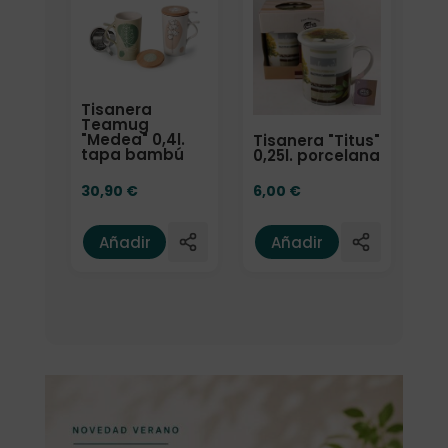
Tisanera
Teamug
"Medea" 0,4l.
Tisanera "Titus"
tapa bambú
0,25l. porcelana
30,90
€
6,00
€
Añadir
Añadir