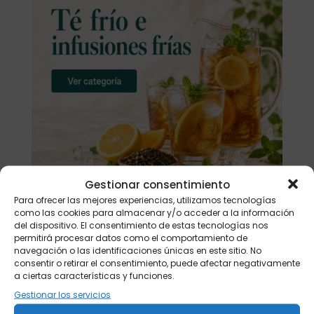
Gestionar consentimiento
Para ofrecer las mejores experiencias, utilizamos tecnologías
como las cookies para almacenar y/o acceder a la información
del dispositivo. El consentimiento de estas tecnologías nos
Buscar
permitirá procesar datos como el comportamiento de
navegación o las identificaciones únicas en este sitio. No
consentir o retirar el consentimiento, puede afectar negativamente
Productos
a ciertas características y funciones.
Gestionar los servicios
Tisanera "Christmas Cats" 0,25l.