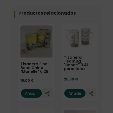
Productos relacionados
Tisanera
Teamug
Tisanera Fine
"Benne" 0.4l.
Bone China
porcelana
"Marielle" 0,28l.
26,90
€
15,00
€
Añadir
Añadir