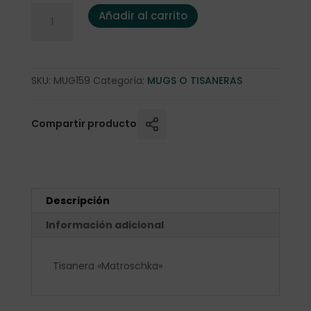
Tisanera "Matroschka" 0,25l. porcelana cantidad
Añadir al carrito
SKU:
MUG159
Categoría:
MUGS O TISANERAS
Compartir producto
Descripción
Información adicional
Tisanera «Matroschka»