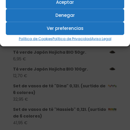
porcelana
Aceptar
13,90
€
Denegar
Té verde Japón Hojicha BIO 500 gr.
46,20
€
Ver preferencias
Té verde Japón Hojicha BIO 250 gr.
Política de Cookies
Política de Privacidad
Aviso Legal
25,40
€
Té verde Japón Hojicha BIO 50gr.
6,95
€
Té verde Japón Hojicha BIO 100gr.
12,70
€
Set de vasos de té "Dina" 0,12l. (surtido de
6 colores)
32,95
€
Set de vasos de té "Hassieb" 0,12l. (surtido
de 6 colores)
41,95
€