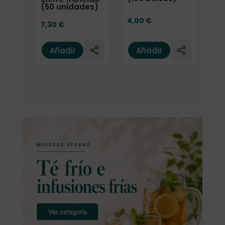
(50 unidades)
4,00
€
7,30
€
Añadir
Añadir