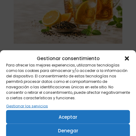
Gestionar consentimiento
Buscar
Para ofrecer las mejores experiencias, utilizamos tecnologías
como las cookies para almacenar y/o acceder a la información
Productos
del dispositivo. El consentimiento de estas tecnologías nos
permitirá procesar datos como el comportamiento de
navegación o las identificaciones únicas en este sitio. No
Tisanera "Christmas Cats" 0,25l.
consentir o retirar el consentimiento, puede afectar negativamente
porcelana
a ciertas características y funciones.
13,90
€
Gestionar los servicios
Té verde Japón Hojicha BIO 500 gr.
Aceptar
46,20
€
Té verde Japón Hojicha BIO 250 gr.
Denegar