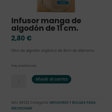
Infusor manga de
algodón de 11 cm.
2,80
€
Filtro de algodón orgánico de 9cm de diámetro.
Hay existencias
Infusor manga de algodón de 11 cm. (3) cantidad
Añadir al carrito
SKU:
INF123
Categoría:
INFUSORES Y BOLSAS PARA
INFUSIONAR