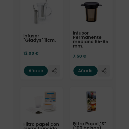
Infusor
Infusor
Permanente
"Gladys" 11cm.
mediano 65-95
mm.
13,00
€
7,50
€
Añadir
Añadir
Filtro Papel "S"
Filtro papel con
(100 bolsas)
cierre fruncido