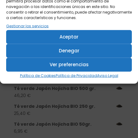
permitirá procesar datos como el comportamiento de
navegación o las identificaciones únicas en este sitio. No
consentir o retirar el consentimiento, puede afectar negativamente
a ciertas características y funciones.
Gestionar los servicios
Buscar
Aceptar
Denegar
Productos
Tisanera "Christmas Cats" 0,25l.
Ver preferencias
porcelana
Política de Cookies
Política de Privacidad
Aviso Legal
13,90
€
Té verde Japón Hojicha BIO 500 gr.
46,20
€
Té verde Japón Hojicha BIO 250 gr.
25,40
€
Té verde Japón Hojicha BIO 50gr.
6,95
€