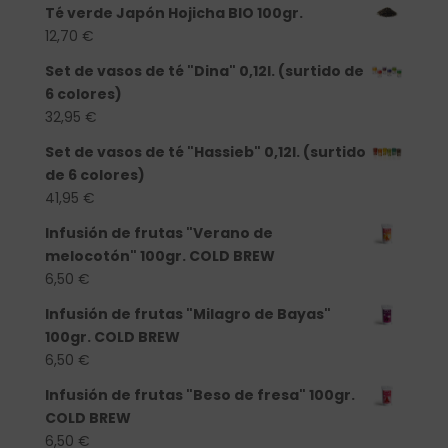
Té verde Japón Hojicha BIO 100gr.
12,70
€
Set de vasos de té "Dina" 0,12l. (surtido de
6 colores)
32,95
€
Set de vasos de té "Hassieb" 0,12l. (surtido
de 6 colores)
41,95
€
Infusión de frutas "Verano de
melocotón" 100gr. COLD BREW
6,50
€
Infusión de frutas "Milagro de Bayas"
100gr. COLD BREW
6,50
€
Infusión de frutas "Beso de fresa" 100gr.
COLD BREW
6,50
€