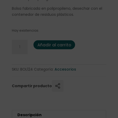
Bolsa fabricada en polipropileno, desechar con el
contenedor de residuos plásticos.
Hay existencias
Bolsa Oppc con fondo cartón Oro y Plata 16 cm. cantidad
Añadir al carrito
SKU:
BOL124
Categoría:
Accesorios
Compartir producto
Descripción