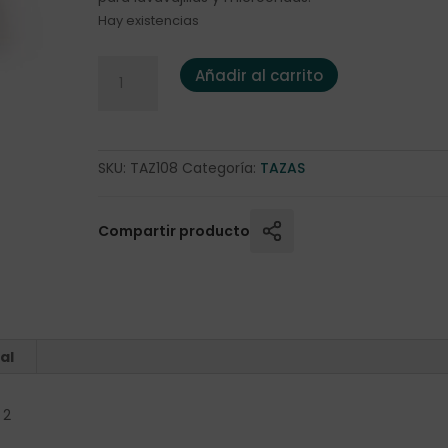
Hay existencias
Tazas café con leche "Riviera" Juego de 2 cantid
Añadir al carrito
SKU:
TAZ108
Categoría:
TAZAS
Compartir producto
al
 2