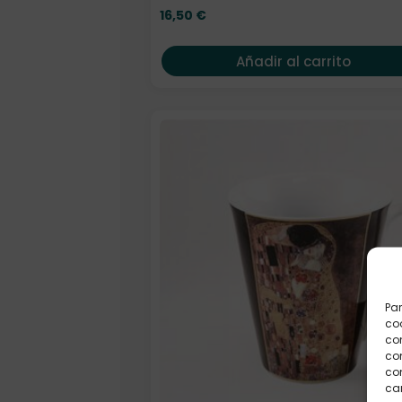
16,50
€
Añadir al carrito
Par
coo
co
com
con
car