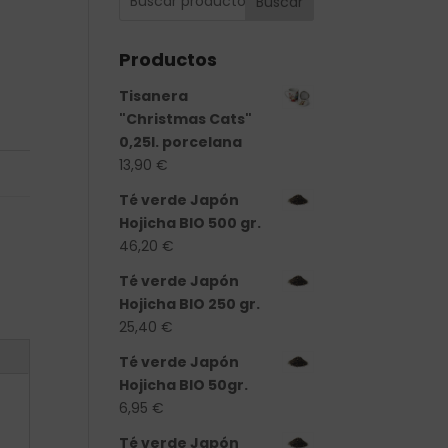
Buscar
Productos
ad
Tisanera
"Christmas Cats"
0,25l. porcelana
13,90
€
Té verde Japón
Hojicha BIO 500 gr.
46,20
€
Té verde Japón
Hojicha BIO 250 gr.
25,40
€
Té verde Japón
Hojicha BIO 50gr.
6,95
€
Té verde Japón