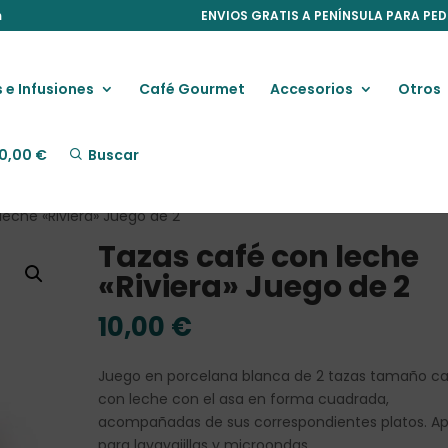
m
ENVIOS GRATIS A PENÍNSULA PARA PED
 e Infusiones
Café Gourmet
Accesorios
Otros
0,00
€
Buscar
leche «Riviera» Juego de 2
Tazas café con leche
«Riviera» Juego de 2
10,00
€
Juego en porcelana blanca de 2 tazas tamaño c
con leche con el asa en forma cuadrada,
acompañadas de sus correspondientes platos. A
para lavavajillas y microondas.