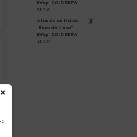
100gr. COLD BREW
6,50
€
Infusión de frutas
"Beso de fresa"
100gr. COLD BREW
6,50
€
 No