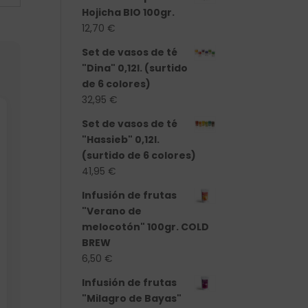
Hojicha BIO 100gr.
12,70
€
Set de vasos de té
"Dina" 0,12l. (surtido
de 6 colores)
32,95
€
Set de vasos de té
"Hassieb" 0,12l.
(surtido de 6 colores)
41,95
€
Infusión de frutas
"Verano de
melocotón" 100gr. COLD
BREW
6,50
€
Infusión de frutas
"Milagro de Bayas"