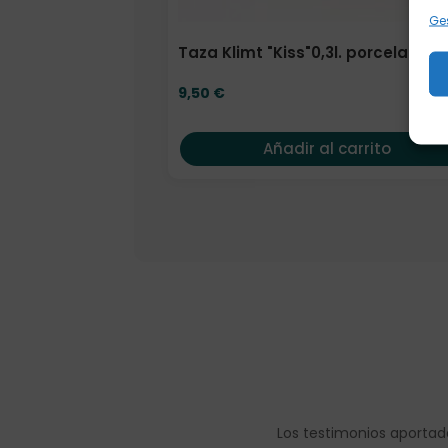
Ges
Taza Klimt "Kiss"0,3l. porcelana
9,50
€
Añadir al carrito
Los testimonios aportad