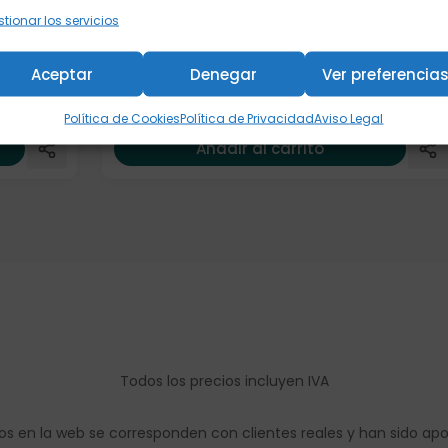
tionar los servicios
Mug "Sao Paulo" 0,3l., porcelana. Juego
de 3
Aceptar
Denegar
Ver preferencia
24,00
€
Política de Cookies
Política de Privacidad
Aviso Legal
Añadir al carrito
Todos los precios incluyen IVA
os en la web se corresponden con clientes reales y han sido ap