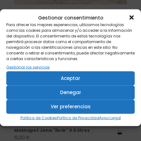
Gestionar consentimiento
Buscar
Para ofrecer las mejores experiencias, utilizamos tecnologías
como las cookies para almacenar y/o acceder a la información
del dispositivo. El consentimiento de estas tecnologías nos
Productos vistos recientemente
permitirá procesar datos como el comportamiento de
navegación o las identificaciones únicas en este sitio. No
*Tetsubin "Geometric" Ng.1l.
consentir o retirar el consentimiento, puede afectar negativamente
40,00
€
a ciertas características y funciones.
Gestionar los servicios
Salvamanteles hierro 13 cm. Ng/Oro
7,50
€
Aceptar
Set Tetsubin "Mosaic" Rojo/ng. 0,6l
Denegar
c/salvamantel+2 vasos
51,90
€
Ver preferencias
Tetera cristal Jena 1,2 litros NOVA+
Política de Cookies
Política de Privacidad
Aviso Legal
49,90
€
Mokkapot Jena "Ibrik" 0.5 litros
10,00
€