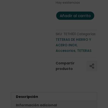
Hay existencias
Tetsubin "Orange" 1,2 litros can
Añadir al carrito
SKU:
TETH101
Categorías:
TETERAS DE HIERRO Y
ACERO INOX
,
Accesorios
,
TETERAS
Compartir
producto
Descripción
Información adicional