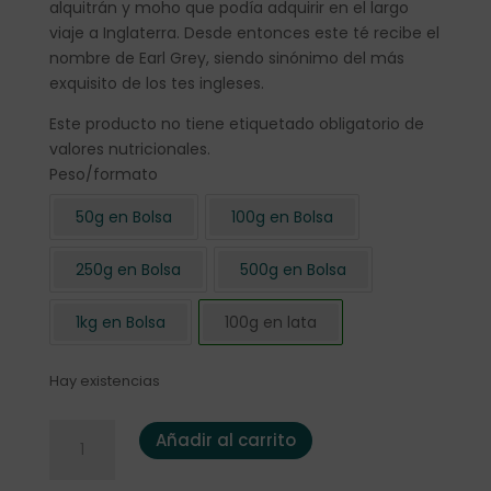
alquitrán y moho que podía adquirir en el largo
viaje a Inglaterra. Desde entonces este té recibe el
nombre de Earl Grey, siendo sinónimo del más
exquisito de los tes ingleses.
Este producto no tiene etiquetado obligatorio de
valores nutricionales.
Peso/formato
50g en Bolsa
100g en Bolsa
250g en Bolsa
500g en Bolsa
1kg en Bolsa
100g en lata
Hay existencias
Té Negro "Earl Grey" 100 gr. en lata cantidad
Añadir al carrito