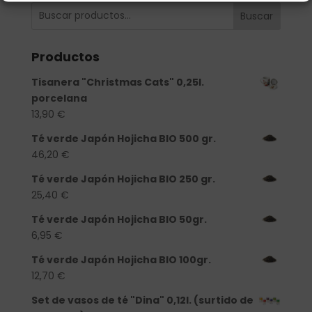
Buscar
Productos
Tisanera "Christmas Cats" 0,25l.
porcelana
13,90
€
Té verde Japón Hojicha BIO 500 gr.
46,20
€
Té verde Japón Hojicha BIO 250 gr.
25,40
€
Té verde Japón Hojicha BIO 50gr.
6,95
€
Té verde Japón Hojicha BIO 100gr.
12,70
€
Set de vasos de té "Dina" 0,12l. (surtido de