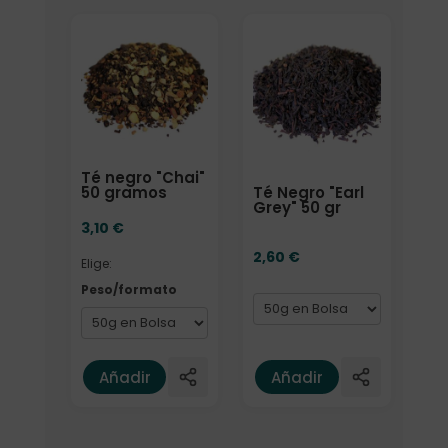
Elige: Peso/formato
Formato
Té negro "Chai"
Té Negro "Earl
50 gramos
Grey" 50 gr
3,10
€
2,60
€
Elige:
Peso/formato
Añadir
Añadir