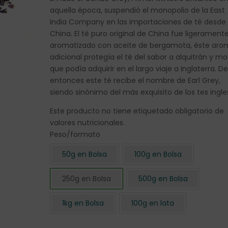
aquella época, suspendió el monopolio de la East
India Company en las importaciones de té desde
China. El té puro original de China fue ligerament
aromatizado con aceite de bergamota, éste aro
adicional protegía el té del sabor a alquitrán y m
que podía adquirir en el largo viaje a Inglaterra. D
entonces este té recibe el nombre de Earl Grey,
siendo sinónimo del más exquisito de los tes ingle
Este producto no tiene etiquetado obligatorio de
valores nutricionales.
Peso/formato
50g en Bolsa
100g en Bolsa
250g en Bolsa
500g en Bolsa
1kg en Bolsa
100g en lata