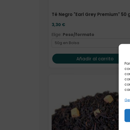
Té Negro "Earl Grey Premium" 50 
3,30
€
Elige:
Peso/formato
Añadir al carrito
Par
coo
co
com
Elige: Peso/formato
con
car
Ges