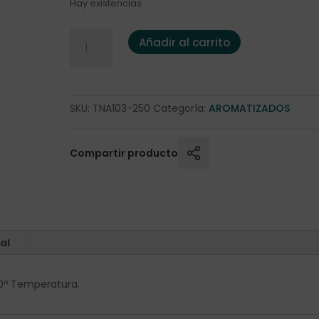
Hay existencias
Té Negro "Earl Grey" 250 gr cantidad
Añadir al carrito
SKU:
TNA103-250
Categoría:
AROMATIZADOS
Compartir producto
al
00º Temperatura.