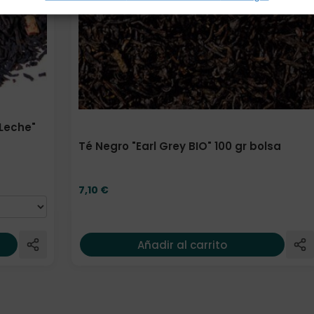
Leche"
Té Negro "Earl Grey BIO" 100 gr bolsa
7,10
€
Añadir al carrito