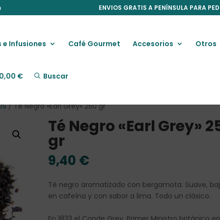
m
ENVIOS GRATIS A PENÍNSULA PARA PED
 e Infusiones
Café Gourmet
Accesorios
Otros
0,00
€
Buscar
OS
/ Té Negro «Earl Grey» 250 gr
Té Negro «Earl Grey» 2
gr
9,40
€
Té negro aromatizado con bergamota. Suave, ba
en cafeína y con sabor a lima. Todo un clásico.
En 1833 el Conde Grey, Primer Ministro británico e