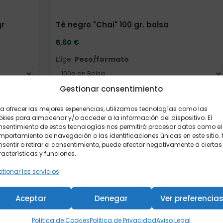
gr
Té negro "Chai" 100 gr. bolsa
5,60
€
Elige:
Peso/formato
Gestionar consentimiento
Añadir al carrito
a ofrecer las mejores experiencias, utilizamos tecnologías como las
kies para almacenar y/o acceder a la información del dispositivo. El
nsentimiento de estas tecnologías nos permitirá procesar datos como el
portamiento de navegación o las identificaciones únicas en este sitio.
sentir o retirar el consentimiento, puede afectar negativamente a ciertas
acterísticas y funciones.
tionar los servicios
Aceptar
Denegar
Ver preferencia
Política de Cookies
Política de Privacidad
Aviso Legal