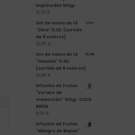
Hojicha BIO 100gr.
12,70
€
Set de vasos de té
"Dina" 0,12l. (surtido
de 6 colores)
32,95
€
Set de vasos de té
"Hassieb" 0,12l.
(surtido de 6 colores)
41,95
€
Infusión de frutas
"Verano de
melocotón" 100gr. COLD
BREW
6,50
€
Infusión de frutas
"Milagro de Bayas"