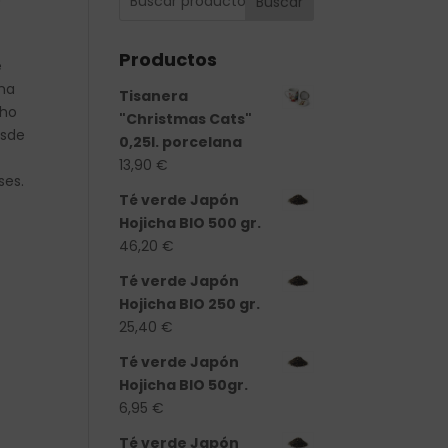
Buscar
Productos
e
ma
Tisanera
oho
"Christmas Cats"
esde
0,25l. porcelana
13,90
€
ses.
Té verde Japón
Hojicha BIO 500 gr.
46,20
€
Té verde Japón
Hojicha BIO 250 gr.
25,40
€
Té verde Japón
Hojicha BIO 50gr.
6,95
€
Té verde Japón