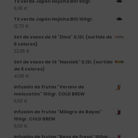
Té verde Japón Hojicha BIO 50gr.
6,95
€
Té verde Japón Hojicha BIO 100gr.
12,70
€
Set de vasos de té "Dina" 0,12l. (surtido de
6 colores)
32,95
€
Set de vasos de té "Hassieb" 0,12l. (surtido
de 6 colores)
41,95
€
Infusión de frutas "Verano de
melocotón" 100gr. COLD BREW
6,50
€
Infusión de frutas "Milagro de Bayas"
100gr. COLD BREW
6,50
€
Infusión de frutas "Beso de fresa" 100gr.