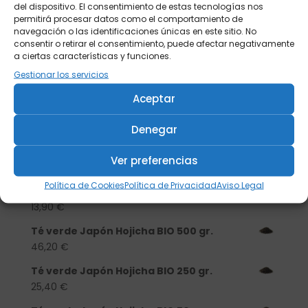
del dispositivo. El consentimiento de estas tecnologías nos
permitirá procesar datos como el comportamiento de
navegación o las identificaciones únicas en este sitio. No
consentir o retirar el consentimiento, puede afectar negativamente
a ciertas características y funciones.
Gestionar los servicios
Aceptar
Buscar
Denegar
Productos
Ver preferencias
Tisanera "Christmas Cats" 0,25l.
Política de Cookies
Política de Privacidad
Aviso Legal
porcelana
13,90
€
Té verde Japón Hojicha BIO 500 gr.
46,20
€
Té verde Japón Hojicha BIO 250 gr.
25,40
€