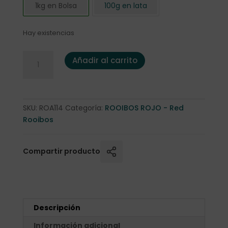
1kg en Bolsa
100g en lata
Hay existencias
*Rooibos Rojo Chocolate y Caramelo" 1 Kg. cantidad
Añadir al carrito
SKU:
ROA114
Categoría:
ROOIBOS ROJO - Red
Rooibos
Compartir producto
Descripción
Información adicional