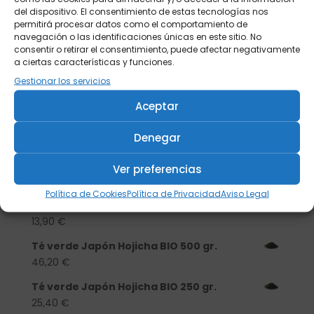
del dispositivo. El consentimiento de estas tecnologías nos
permitirá procesar datos como el comportamiento de
navegación o las identificaciones únicas en este sitio. No
consentir o retirar el consentimiento, puede afectar negativamente
a ciertas características y funciones.
Gestionar los servicios
Aceptar
Buscar
Denegar
Productos
Ver preferencias
Tisanera "Christmas Cats" 0,25l.
Política de Cookies
Política de Privacidad
Aviso Legal
porcelana
13,90
€
Té verde Japón Hojicha BIO 500 gr.
46,20
€
Té verde Japón Hojicha BIO 250 gr.
25,40
€