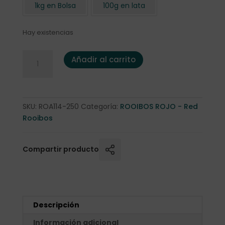
1kg en Bolsa
100g en lata
Hay existencias
Rooibos Rojo "Chocolate y Caramelo" 250 gr. cantidad
Añadir al carrito
SKU:
ROA114-250
Categoría:
ROOIBOS ROJO - Red
Rooibos
Compartir producto
Descripción
Información adicional