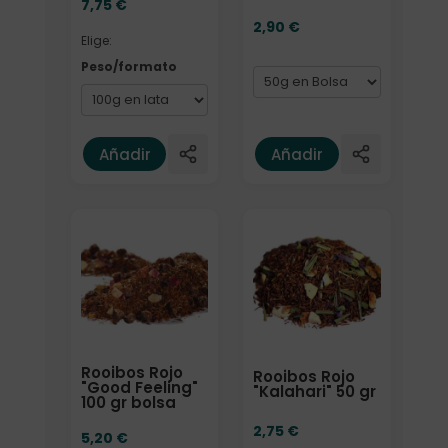
7,75
€
2,90
€
Elige:
Peso/formato
Añadir
Añadir
Formato
Formato
Rooibos Rojo
Rooibos Rojo
"Good Feeling"
"Kalahari" 50 gr
100 gr bolsa
2,75
€
5,20
€