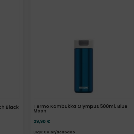
Elige: Color/acabado
Termo Kambukka Olympus 500ml. Blue
ch Black
Moon
29,90
€
Elige:
Color/acabado