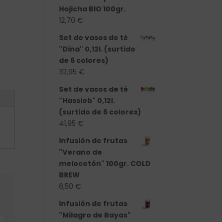
Hojicha BIO 100gr.
12,70
€
Set de vasos de té
"Dina" 0,12l. (surtido
de 6 colores)
32,95
€
Set de vasos de té
"Hassieb" 0,12l.
(surtido de 6 colores)
41,95
€
Infusión de frutas
"Verano de
melocotón" 100gr. COLD
BREW
6,50
€
Infusión de frutas
"Milagro de Bayas"