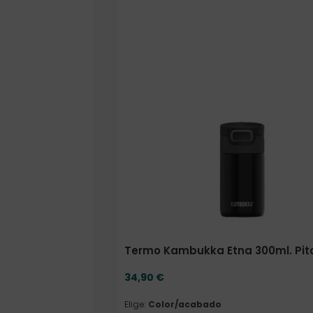
Elige: Color/acabado
Termo Kambukka Etna 300ml. Pit
34,90
€
Elige:
Color/acabado