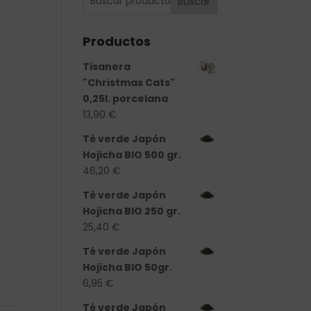
Buscar
Productos
Tisanera
"Christmas Cats"
0,25l. porcelana
13,90
€
Té verde Japón
Hojicha BIO 500 gr.
46,20
€
Té verde Japón
Hojicha BIO 250 gr.
25,40
€
antidad
Té verde Japón
Hojicha BIO 50gr.
6,95
€
Té verde Japón