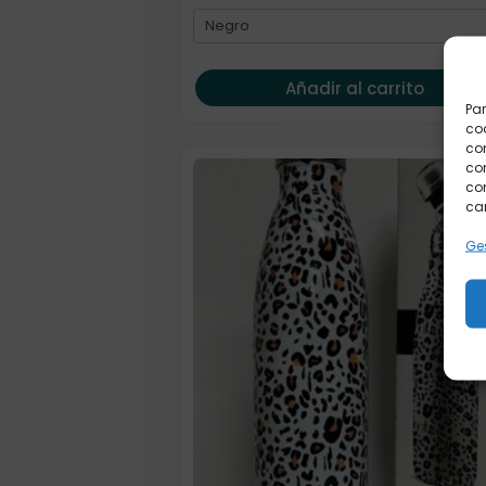
Añadir al carrito
Par
coo
co
com
con
car
Ges