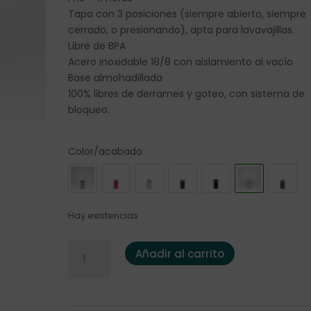
Tapa con 3 posiciones (siempre abierto, siempre
cerrado, o presionando), apta para lavavajillas.
Libre de BPA
Acero inoxidable 18/8 con aislamiento al vacío
Base almohadillada
100% libres de derrames y goteo, con sistema de
bloqueo.
Color/acabado
Hay existencias
Termo Kambukka Etna 300ml. Perfect Pistachio c
Añadir al carrito