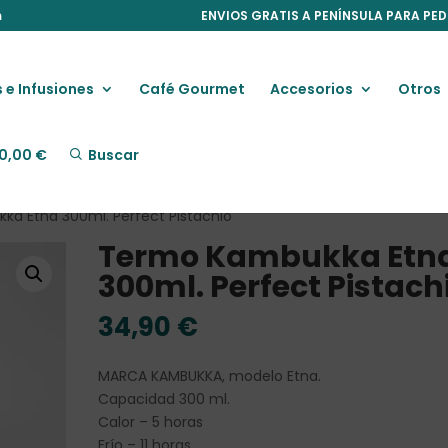
m
ENVIOS GRATIS A PENÍNSULA PARA PED
 e Infusiones
Café Gourmet
Accesorios
Otros
0,00
€
Buscar
a Etna 300ml. Perfect Pistachio
Termo Kambukka Etn
300ml. Perfect Pistach
34,90
€
MARCA KAMBUKKA, modelo Etna.
Capacidad 300 ml.
Calor – 5 horas
Frío – 11 horas