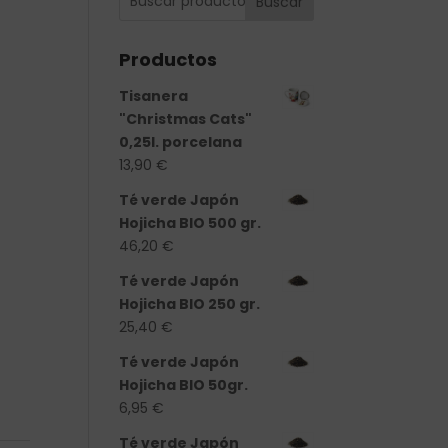
Buscar
Productos
Tisanera
"Christmas Cats"
0,25l. porcelana
13,90
€
Té verde Japón
Hojicha BIO 500 gr.
46,20
€
Té verde Japón
Hojicha BIO 250 gr.
25,40
€
d
Té verde Japón
Hojicha BIO 50gr.
6,95
€
Té verde Japón