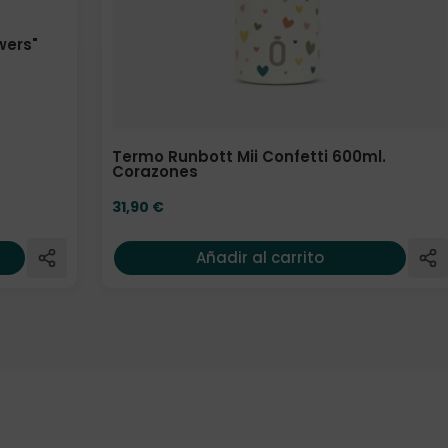
wers"
Termo Runbott Mii Confetti 600ml.
Corazones
31,90
€
Añadir al carrito