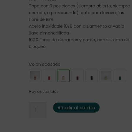
Tapa con 3 posiciones (siempre abierto, siempre
cerrado, o presionando), apta para lavavajillas.
Libre de BPA
Acero inoxidable 18/8 con aislamiento al vacío
Base almohadillada
100% libres de derrames y goteo, con sistema de
bloqueo.
Color/acabado
Hay existencias
Termo Kambukka Etna 300ml. Iced Latte cantida
Añadir al carrito