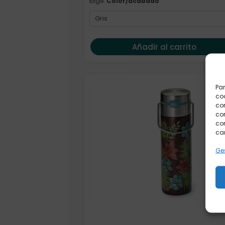
Elige:
Color/acabado
Añadir al carrito
Par
coo
co
com
con
car
Ges