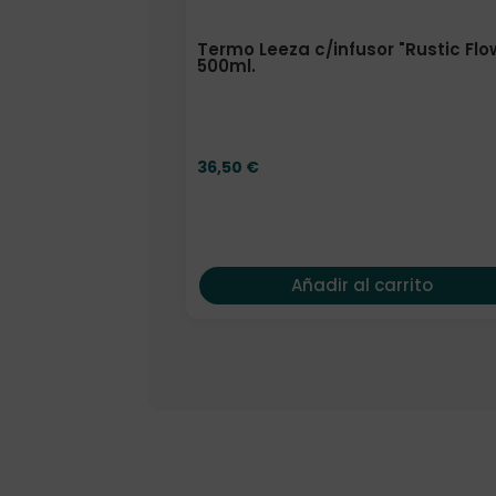
Termo Leeza c/infusor "Rustic Flo
500ml.
36,50
€
Añadir al carrito