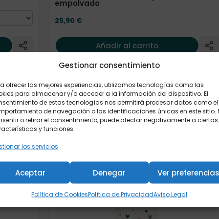
empolvado
25,90
€
Añadir al carrito
Gestionar consentimiento
a ofrecer las mejores experiencias, utilizamos tecnologías como las
kies para almacenar y/o acceder a la información del dispositivo. El
nsentimiento de estas tecnologías nos permitirá procesar datos como el
portamiento de navegación o las identificaciones únicas en este sitio.
sentir o retirar el consentimiento, puede afectar negativamente a ciertas
acterísticas y funciones.
tionar los servicios
Aceptar
Denegar
Ver preferencia
Política de Cookies
Política de Privacidad
Aviso Legal