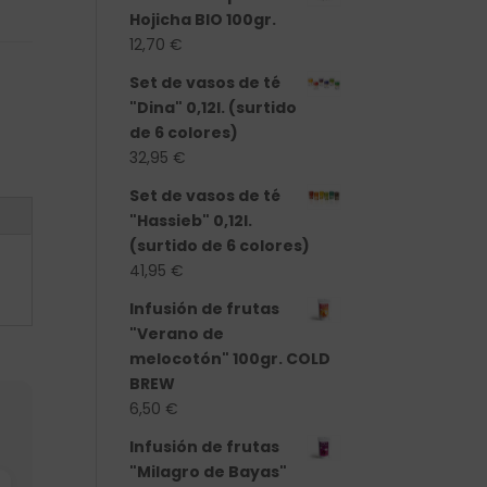
Hojicha BIO 100gr.
12,70
€
Set de vasos de té
"Dina" 0,12l. (surtido
de 6 colores)
32,95
€
Set de vasos de té
"Hassieb" 0,12l.
(surtido de 6 colores)
41,95
€
Infusión de frutas
"Verano de
melocotón" 100gr. COLD
BREW
6,50
€
Infusión de frutas
"Milagro de Bayas"