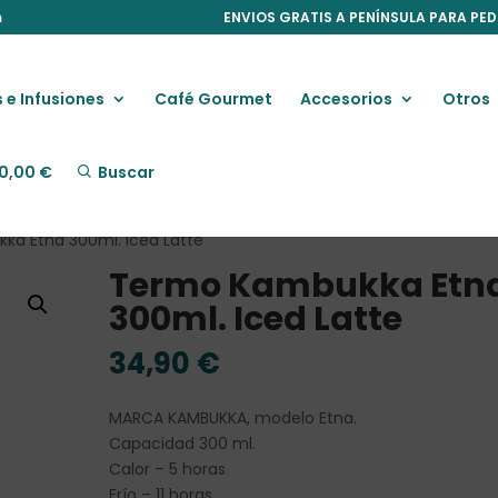
m
ENVIOS GRATIS A PENÍNSULA PARA PED
 e Infusiones
Café Gourmet
Accesorios
Otros
0,00
€
Buscar
a Etna 300ml. Iced Latte
Termo Kambukka Etn
300ml. Iced Latte
34,90
€
MARCA KAMBUKKA, modelo Etna.
Capacidad 300 ml.
Calor – 5 horas
Frío – 11 horas