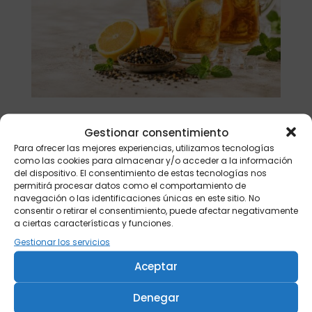
Gestionar consentimiento
Buscar
Para ofrecer las mejores experiencias, utilizamos tecnologías
como las cookies para almacenar y/o acceder a la información
Productos
del dispositivo. El consentimiento de estas tecnologías nos
permitirá procesar datos como el comportamiento de
Tisanera "Christmas Cats" 0,25l.
navegación o las identificaciones únicas en este sitio. No
consentir o retirar el consentimiento, puede afectar negativamente
porcelana
a ciertas características y funciones.
13,90
€
Gestionar los servicios
Té verde Japón Hojicha BIO 500 gr.
Aceptar
46,20
€
Té verde Japón Hojicha BIO 250 gr.
Denegar
25,40
€