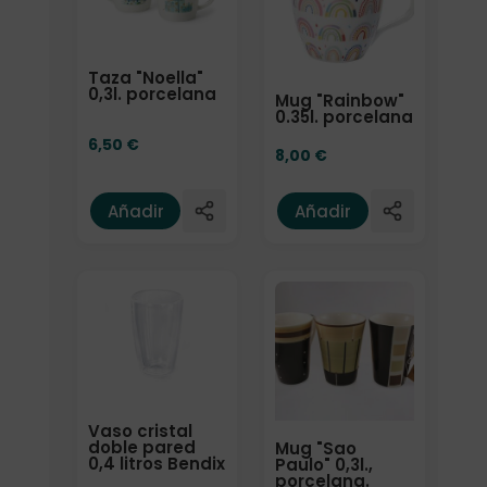
Taza "Noella"
0,3l. porcelana
Mug "Rainbow"
0.35l. porcelana
6,50
€
8,00
€
Añadir
Añadir
Vaso cristal
doble pared
Mug "Sao
0,4 litros Bendix
Paulo" 0,3l.,
porcelana.