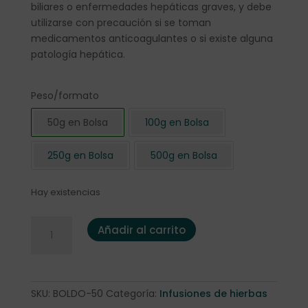
biliares o enfermedades hepáticas graves, y debe
utilizarse con precaución si se toman
medicamentos anticoagulantes o si existe alguna
patología hepática.
Peso/formato
50g en Bolsa
100g en Bolsa
250g en Bolsa
500g en Bolsa
Hay existencias
Boldo 50 grs. cantidad
Añadir al carrito
SKU:
BOLDO-50
Categoría:
Infusiones de hierbas