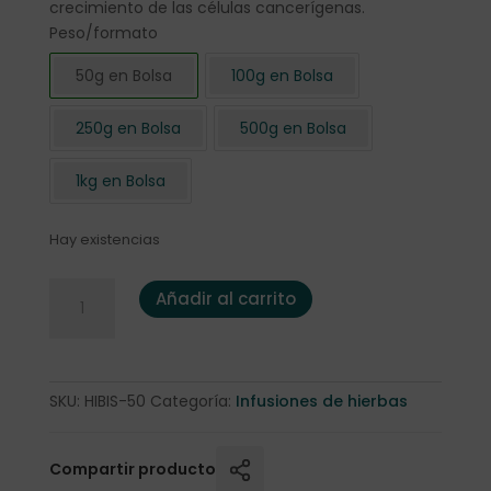
crecimiento de las células cancerígenas.
Peso/formato
50g en Bolsa
100g en Bolsa
250g en Bolsa
500g en Bolsa
1kg en Bolsa
Hay existencias
Flor de Hibisco cortada 50 gr. cantidad
Añadir al carrito
SKU:
HIBIS-50
Categoría:
Infusiones de hierbas
Compartir producto