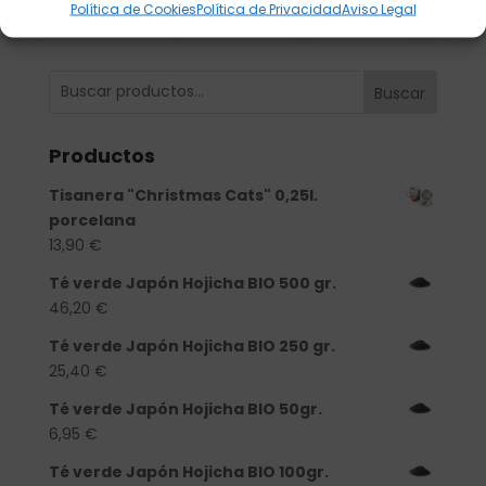
Política de Cookies
Política de Privacidad
Aviso Legal
Buscar
Productos
Tisanera "Christmas Cats" 0,25l.
porcelana
13,90
€
Té verde Japón Hojicha BIO 500 gr.
46,20
€
Té verde Japón Hojicha BIO 250 gr.
25,40
€
Té verde Japón Hojicha BIO 50gr.
6,95
€
Té verde Japón Hojicha BIO 100gr.