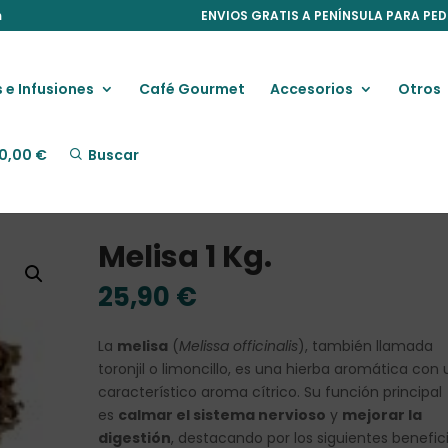
m
ENVIOS GRATIS A PENÍNSULA PARA PED
 e Infusiones
Café Gourmet
Accesorios
Otros
0,00
€
Buscar
Melisa 1 Kg.
25,90
€
La
melisa
(
Melissa officinalis
), también llamada
toronjil o limoncillo, es una hierba aromática con 
característico aroma cítrico. Su función principal
es
calmar el sistema nervioso
y
mejorar la
digestión
, destacando por los siguientes benefici