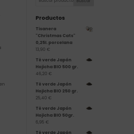
Buscar
y
Productos
Tisanera
"Christmas Cats"
0,25l. porcelana
a
13,90
€
Té verde Japón
Hojicha BIO 500 gr.
46,20
€
 en
Té verde Japón
Hojicha BIO 250 gr.
25,40
€
Té verde Japón
Hojicha BIO 50gr.
6,95
€
Té verde Japón