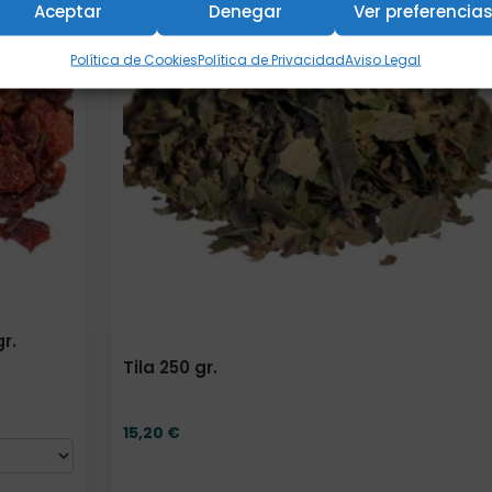
Aceptar
Denegar
Ver preferencia
Política de Cookies
Política de Privacidad
Aviso Legal
r.
Tila 250 gr.
15,20
€