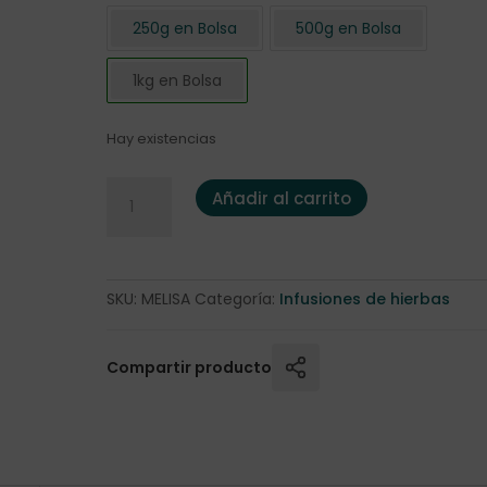
250g en Bolsa
500g en Bolsa
1kg en Bolsa
Hay existencias
Melisa 1 Kg. cantidad
Añadir al carrito
SKU:
MELISA
Categoría:
Infusiones de hierbas
Compartir producto