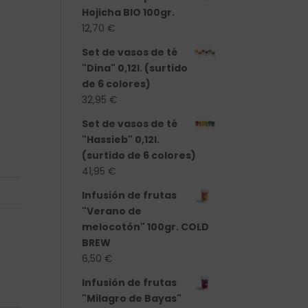
Hojicha BIO 100gr.
12,70
€
Set de vasos de té
"Dina" 0,12l. (surtido
de 6 colores)
32,95
€
Set de vasos de té
"Hassieb" 0,12l.
(surtido de 6 colores)
41,95
€
Infusión de frutas
"Verano de
melocotón" 100gr. COLD
BREW
6,50
€
Infusión de frutas
"Milagro de Bayas"