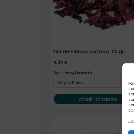
Flor de Hibisco cortada 100 gr.
4,30
€
Elige:
Peso/formato
Par
coo
co
Añadir al carrito
com
con
car
Ges
Elige: Peso/formato