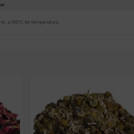
al
min. a 100ºC de temperatura.
Elige: Peso/formato