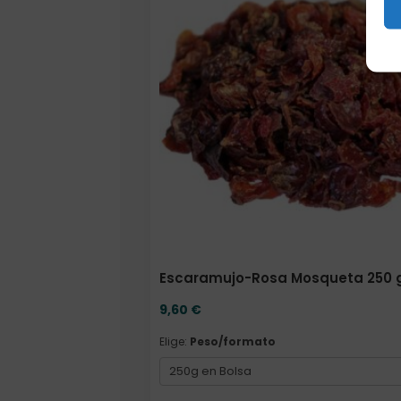
Escaramujo-Rosa Mosqueta 250 g
9,60
€
Elige:
Peso/formato