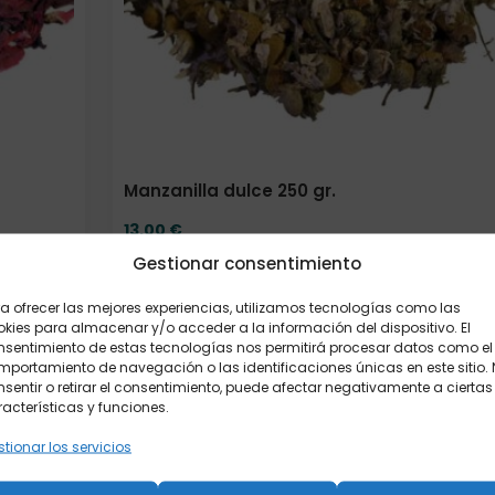
Manzanilla dulce 250 gr.
13,00
€
Gestionar consentimiento
Elige:
Peso/formato
a ofrecer las mejores experiencias, utilizamos tecnologías como las
kies para almacenar y/o acceder a la información del dispositivo. El
nsentimiento de estas tecnologías nos permitirá procesar datos como el
Añadir al carrito
portamiento de navegación o las identificaciones únicas en este sitio.
sentir o retirar el consentimiento, puede afectar negativamente a ciertas
acterísticas y funciones.
tionar los servicios