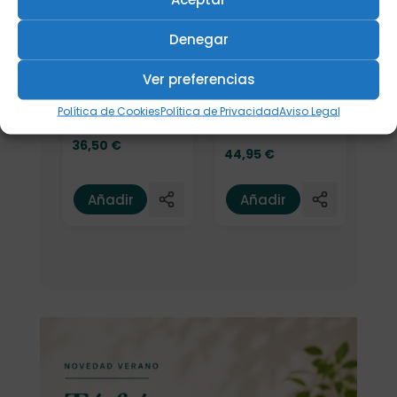
Denegar
Termo Leeza
c/infusor
Ver preferencias
Termo
"Eucaliptus"
Kambukka RIO
500ml.
0,95l. Almond
Política de Cookies
Política de Privacidad
Aviso Legal
Dream
36,50
€
44,95
€
Añadir
Añadir