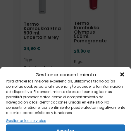
Termo
Termo
Kambukka
Kambukka Etna
Olympus
500 ml.
500ml.
Uncertain Grey
Pomegranate
34,90
€
29,90
€
Elige:
Elige:
Color/acabado
Color/acabado
Gestionar consentimiento
Para ofrecer las mejores experiencias, utilizamos tecnologías
como las cookies para almacenar y/o acceder a la información
del dispositivo. El consentimiento de estas tecnologías nos
Añadir
Añadir
permitirá procesar datos como el comportamiento de
navegación o las identificaciones únicas en este sitio. No
consentir o retirar el consentimiento, puede afectar negativamente
a ciertas características y funciones.
Gestionar los servicios
Aceptar