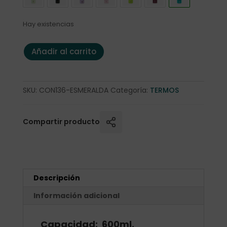
Hay existencias
Termo Runbott Mii 600ml. Esmeralda cantidad
Añadir al carrito
SKU:
CON136-ESMERALDA
Categoría:
TERMOS
Compartir producto
Descripción
Información adicional
Capacidad: 600ml.