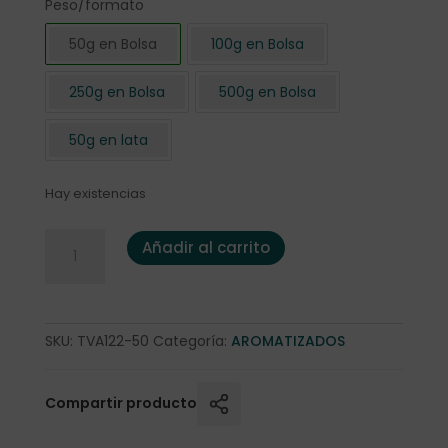
Peso/formato
50g en Bolsa
100g en Bolsa
250g en Bolsa
500g en Bolsa
50g en lata
Hay existencias
Té verde "Moringalicius" 50 gr. cantidad
Añadir al carrito
SKU:
TVA122-50
Categoría:
AROMATIZADOS
Compartir producto