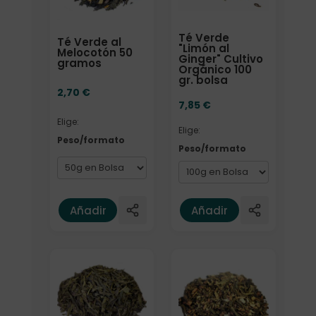
Té Verde
Té Verde al
"Limón al
Melocotón 50
Ginger" Cultivo
gramos
Orgánico 100
gr. bolsa
2,70
€
7,85
€
Elige:
Elige:
Peso/formato
Peso/formato
Añadir
Añadir
Formato
Elige: Peso/formato