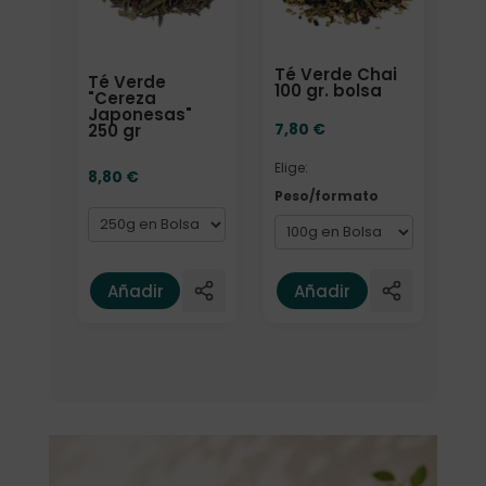
Té Verde Chai
Té Verde
100 gr. bolsa
"Cereza
Japonesas"
7,80
€
250 gr
Elige:
8,80
€
Peso/formato
Añadir
Añadir