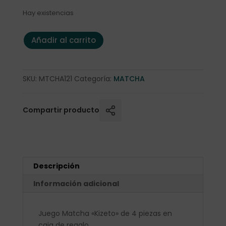
Hay existencias
Juego Matcha "Kizeto" 4 pzas. en caja regalo cantidad
Añadir al carrito
SKU:
MTCHA121
Categoría:
MATCHA
Compartir producto
Descripción
Información adicional
Juego Matcha «Kizeto» de 4 piezas en
caja de regalo.