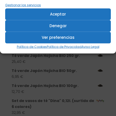
Gestionar los servicios
Productos
Aceptar
Tisanera "Christmas Cats" 0,25l.
Denegar
porcelana
13,90
€
Ver preferencias
Té verde Japón Hojicha BIO 500 gr.
46,20
€
Política de Cookies
Política de Privacidad
Aviso Legal
Té verde Japón Hojicha BIO 250 gr.
25,40
€
Té verde Japón Hojicha BIO 50gr.
6,95
€
Té verde Japón Hojicha BIO 100gr.
12,70
€
Set de vasos de té "Dina" 0,12l. (surtido de
6 colores)
32,95
€