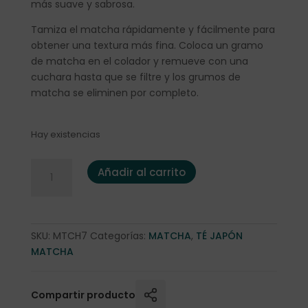
más suave y sabrosa.
Tamiza el matcha rápidamente y fácilmente para
obtener una textura más fina. Coloca un gramo
de matcha en el colador y remueve con una
cuchara hasta que se filtre y los grumos de
matcha se eliminen por completo.
Hay existencias
Colador para Té Matcha (M&CO) cantidad
Añadir al carrito
SKU:
MTCH7
Categorías:
MATCHA
,
TÉ JAPÓN
MATCHA
Compartir producto