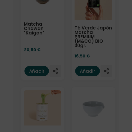
Matcha
Té Verde Japón
Chawan
Matcha
"Kaigan"
PREMIUM
(M&CO) BIO
30gr.
20,90
€
16,50
€
Añadir
Añadir