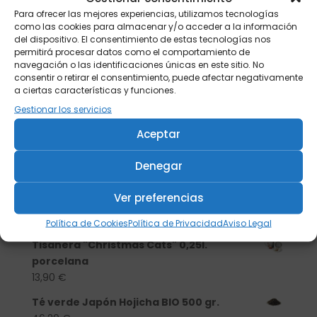
Para ofrecer las mejores experiencias, utilizamos tecnologías
como las cookies para almacenar y/o acceder a la información
del dispositivo. El consentimiento de estas tecnologías nos
permitirá procesar datos como el comportamiento de
navegación o las identificaciones únicas en este sitio. No
consentir o retirar el consentimiento, puede afectar negativamente
a ciertas características y funciones.
Gestionar los servicios
Aceptar
Denegar
Buscar
Ver preferencias
Productos
Política de Cookies
Política de Privacidad
Aviso Legal
Tisanera "Christmas Cats" 0,25l.
porcelana
13,90
€
Té verde Japón Hojicha BIO 500 gr.