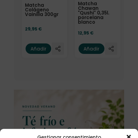
Matcha
Matcha
Chawan
Colágeno
"Qushi" 0,35l.
Vainilla 300gr
porcelana
blanco
29,95
€
12,95
€
Añadir
Añadir
Gestionar consentimiento