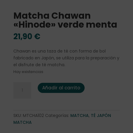
Matcha Chawan
«Hinode» verde menta
21,90
€
Chawan es una taza de té con forma de bol
fabricado en Japón, se utiliza para la preparación y
el disfrute de té matcha.
Hay existencias
Matcha Chawan "Hinode" verde menta cantidad
Añadir al carrito
SKU:
MTCHA102
Categorías:
MATCHA
,
TÉ JAPÓN
MATCHA