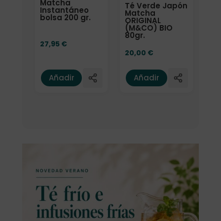
Matcha
Té Verde Japón
Instantáneo
Matcha
bolsa 200 gr.
ORIGINAL
(M&CO) BIO
80gr.
27,95
€
20,00
€
Añadir
Añadir