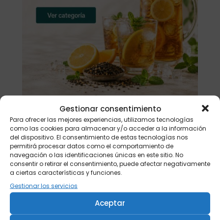
Gestionar consentimiento
Para ofrecer las mejores experiencias, utilizamos tecnologías
Buscar
como las cookies para almacenar y/o acceder a la información
del dispositivo. El consentimiento de estas tecnologías nos
permitirá procesar datos como el comportamiento de
Productos
navegación o las identificaciones únicas en este sitio. No
consentir o retirar el consentimiento, puede afectar negativamente
Tisanera "Christmas Cats" 0,25l.
a ciertas características y funciones.
porcelana
Gestionar los servicios
13,90
€
Aceptar
Té verde Japón Hojicha BIO 500 gr.