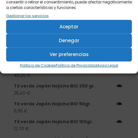
consentir o retirar el consentimiento, puede afectar negativamente
a ciertas características y funciones.
Buscar
Gestionar los servicios
Aceptar
Productos
Denegar
Tisanera "Christmas Cats" 0,25l.
porcelana
Ver preferencias
13,90
€
Política de Cookies
Política de Privacidad
Aviso Legal
Té verde Japón Hojicha BIO 500 gr.
46,20
€
Té verde Japón Hojicha BIO 250 gr.
25,40
€
Té verde Japón Hojicha BIO 50gr.
6,95
€
Té verde Japón Hojicha BIO 100gr.
12,70
€