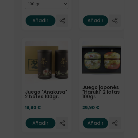
Añadir
Añadir
Juego japonés
Juego "Anakusa"
"Haruki" 2 latas
2 botes 100gr.
100gr.
19,90
€
25,90
€
Añadir
Añadir