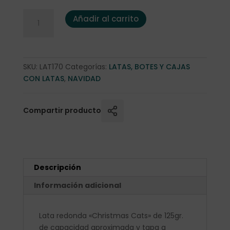
Lata redonda "Christmas Cats" 125gr. cantidad
Añadir al carrito
SKU:
LAT170
Categorías:
LATAS, BOTES Y CAJAS
CON LATAS
,
NAVIDAD
Compartir producto
Descripción
Información adicional
Lata redonda «Christmas Cats» de 125gr.
de capacidad aproximada y tapa a