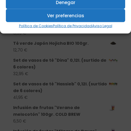
Denegar
Té verde Japón Hojicha BIO 250 gr.
Ver preferencias
25,40
€
Política de Cookies
Política de Privacidad
Aviso Legal
Té verde Japón Hojicha BIO 50gr.
6,95
€
Té verde Japón Hojicha BIO 100gr.
12,70
€
Set de vasos de té "Dina" 0,12l. (surtido de
6 colores)
32,95
€
Set de vasos de té "Hassieb" 0,12l. (surtido
de 6 colores)
41,95
€
Infusión de frutas "Verano de
melocotón" 100gr. COLD BREW
6,50
€