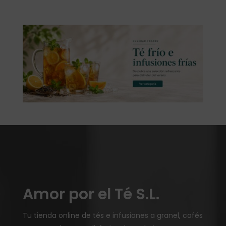
Amor por el Té S.L.
Tu tienda online de tés e infusiones a granel, cafés