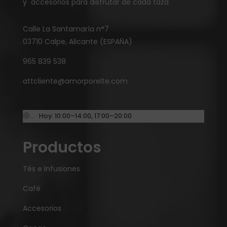
y accesorios para disfrutar de cada taza
Calle La Santamaría n°7
03710 Calpe, Alicante (ESPAÑA)
965 839 538
attcliente@amorporelte.com
… · Hoy: 10:00–14:00, 17:00–20:00
Productos
Tés e Infusiones
Café
Accesorios