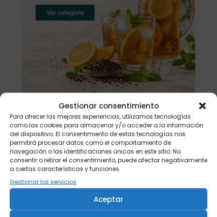
Gestionar consentimiento
Para ofrecer las mejores experiencias, utilizamos tecnologías
Buscar
como las cookies para almacenar y/o acceder a la información
del dispositivo. El consentimiento de estas tecnologías nos
permitirá procesar datos como el comportamiento de
Productos
navegación o las identificaciones únicas en este sitio. No
consentir o retirar el consentimiento, puede afectar negativamente
Tisanera "Christmas Cats" 0,25l.
a ciertas características y funciones.
porcelana
Gestionar los servicios
13,90
€
Aceptar
Té verde Japón Hojicha BIO 500 gr.
46,20
€