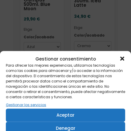
300ml. Iced
500ml. Blue
Latte
Moon
34,90
€
29,90
€
Elige:
Elige:
Color/acabado
Color/acabado
Gestionar consentimiento
Añadir
Añadir
Para ofrecer las mejores experiencias, utilizamos tecnologías
como las cookies para almacenar y/o acceder a la información
del dispositivo. El consentimiento de estas tecnologías nos
permitirá procesar datos como el comportamiento de
navegación o las identificaciones únicas en este sitio. No
consentir o retirar el consentimiento, puede afectar negativamente
a ciertas características y funciones.
Gestionar los servicios
Aceptar
Termo Leeza
c/infusor
Denegar
"Eucaliptus"