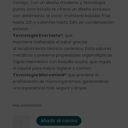
contigo. Con un diseño moderno y tecnología
punta, esta botella te ofrece un diseño exclusivo
con aislamiento al vacío: mantiene bebidas frías
hasta 32h y calientes hasta 24h, sin condensación
exterior.
Tecnología Evertaste®
, que
mantiene inalterable el sabor gracias
al recubrimiento técnico cerámico. Evita sabores
metálicos y preserva propiedades organolépticas.
Tapón hermético con boquilla oculta, que regula
el caudal para mayor higiene y confort.
Tecnología Microshield®
que previene la
proliferación de microorganismos, garantizando
una experiencia más segura y limpia.
Hay existencias
Termo Runbott Mii "Real Madrid" escudo 600ml. cantidad
Añadir al carrito