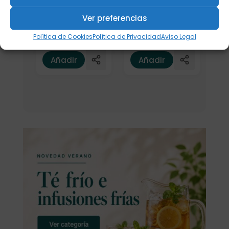
500ml.
Termo Runbott
Mii 600ml. Nata
Ver preferencias
36,50
€
29,90
€
Política de Cookies
Política de Privacidad
Aviso Legal
Añadir
Añadir