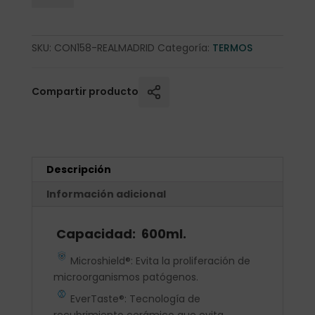
SKU:
CON158-REALMADRID
Categoría:
TERMOS
Compartir producto
Descripción
Información adicional
Capacidad: 600ml.
Microshield®: Evita la proliferación de
microorganismos patógenos.
EverTaste®: Tecnología de
recubrimiento cerámico que evita