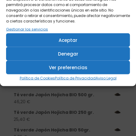
permitirá procesar datos como el comportamiento de
navegación o las identificaciones únicas en este sitio. No
consentir o retirar el consentimiento, puede afectar negativamente
a ciertas características y funciones.
Gestionar los servicios
Aceptar
Buscar
Denegar
Productos
Ver preferencias
Tisanera "Christmas Cats" 0,25l.
porcelana
Política de Cookies
Política de Privacidad
Aviso Legal
13,90
€
Té verde Japón Hojicha BIO 500 gr.
46,20
€
Té verde Japón Hojicha BIO 250 gr.
25,40
€
Té verde Japón Hojicha BIO 50gr.