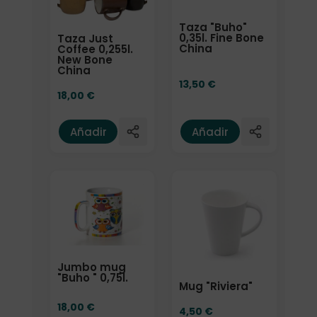
Taza "Buho"
0,35l. Fine Bone
Taza Just
China
Coffee 0,255l.
New Bone
China
13,50
€
18,00
€
Añadir
Añadir
Jumbo mug
"Buho " 0,75l.
Mug "Riviera"
18,00
€
4,50
€