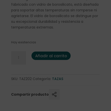
fabricado con vidrio de borosilicato, está diseñada
para soportar altas temperaturas sin romperse ni
agrietarse. El vidrio de borosilicato se distingue por
su excepcional durabilidad y resistencia a
temperaturas extremas.
Hay existencias
Taza cristal c/plato Jena Jumbo 0.4 l. cantidad
Añadir al carrito
SKU:
TAZ202
Categoría:
TAZAS
Compartir producto