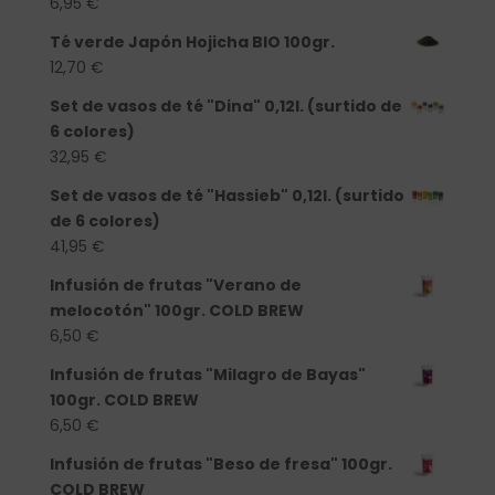
6,95
€
Té verde Japón Hojicha BIO 100gr.
12,70
€
Set de vasos de té "Dina" 0,12l. (surtido de
6 colores)
32,95
€
Set de vasos de té "Hassieb" 0,12l. (surtido
de 6 colores)
41,95
€
Infusión de frutas "Verano de
melocotón" 100gr. COLD BREW
6,50
€
Infusión de frutas "Milagro de Bayas"
100gr. COLD BREW
6,50
€
Infusión de frutas "Beso de fresa" 100gr.
COLD BREW