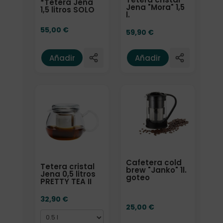
*Tetera Jena
Jena "Mora" 1,5
1,5 litros SOLO
l.
55,00
€
59,90
€
Añadir
Añadir
Formato
Cafetera cold
Tetera cristal
brew "Janko" 1l.
Jena 0,5 litros
goteo
PRETTY TEA II
32,90
€
25,00
€