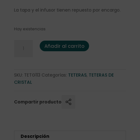
La tapa y el infusor tienen repuesto por encargo.
Hay existencias
Tetera cristal Jena 0,8 litros MIKO cantidad
Añadir al carrito
SKU:
TETG113
Categorías:
TETERAS
,
TETERAS DE
CRISTAL
Compartir producto
Descripción