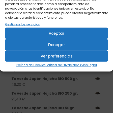
permitirá procesar datos como el comportamiento de
navegación o las identificaciones únicas en este sitio. No
consentir o retirar el consentimiento, puede afectar negativamente
a ciertas características y funciones.
Gestionar los servicios
Aceptar
Buscar
Denegar
Productos
Ver preferencias
Tisanera "Christmas Cats" 0,25l.
porcelana
Política de Cookies
Política de Privacidad
Aviso Legal
13,90
€
Té verde Japón Hojicha BIO 500 gr.
46,20
€
Té verde Japón Hojicha BIO 250 gr.
25,40
€
Té verde Japón Hojicha BIO 50gr.