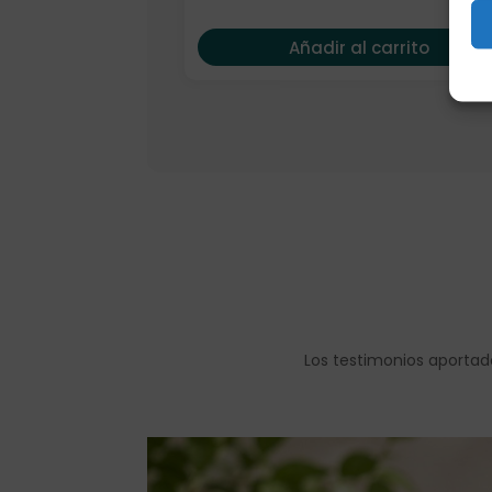
Añadir al carrito
Los testimonios aportad