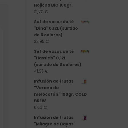
Hojicha BIO 100gr.
12,70
€
Set de vasos de té
"Dina" 0,12l. (surtido
de 6 colores)
32,95
€
Set de vasos de té
"Hassieb" 0,12l.
(surtido de 6 colores)
41,95
€
Infusión de frutas
"Verano de
melocotón" 100gr. COLD
BREW
6,50
€
Infusión de frutas
"Milagro de Bayas"