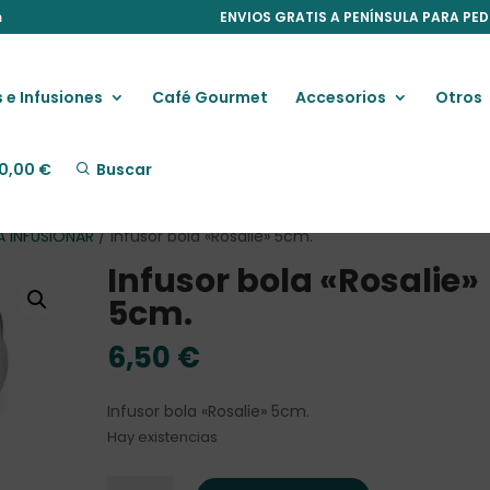
m
ENVIOS GRATIS A PENÍNSULA PARA PED
 e Infusiones
Café Gourmet
Accesorios
Otros
0,00
€
Buscar
A INFUSIONAR
/ Infusor bola «Rosalie» 5cm.
Infusor bola «Rosalie»
5cm.
6,50
€
Infusor bola «Rosalie» 5cm.
Hay existencias
Infusor bola "Rosalie" 5cm. cantidad