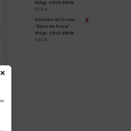
100gr. COLD BREW
6,50
€
Infusión de frutas
"Beso de fresa"
100gr. COLD BREW
6,50
€
 No