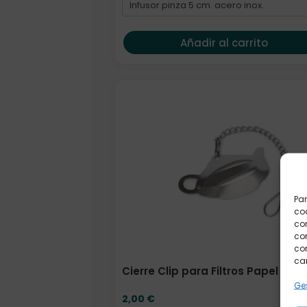
Añadir al carrito
Par
coo
co
com
con
car
Cierre Clip para Filtros Papel
Ges
2,00
€