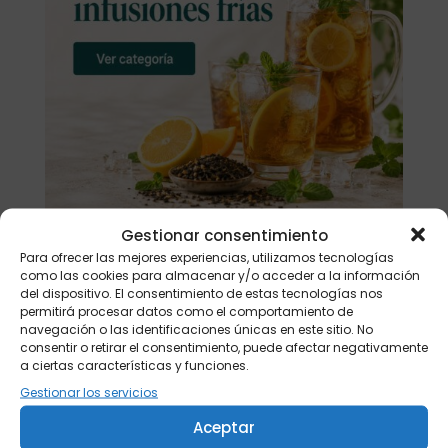
Gestionar consentimiento
Para ofrecer las mejores experiencias, utilizamos tecnologías
como las cookies para almacenar y/o acceder a la información
Buscar
del dispositivo. El consentimiento de estas tecnologías nos
permitirá procesar datos como el comportamiento de
navegación o las identificaciones únicas en este sitio. No
Productos
consentir o retirar el consentimiento, puede afectar negativamente
a ciertas características y funciones.
Tisanera "Christmas Cats" 0,25l.
Gestionar los servicios
porcelana
13,90
€
Aceptar