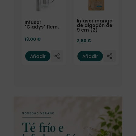
Infusor manga
Infusor
de algodón de
"Gladys" 11cm.
9 cm (2)
13,00
€
2,60
€
Añadir
Añadir