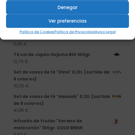
Té verde Japón Hojicha BIO 500 gr.
Denegar
46,20
€
Té verde Japón Hojicha BIO 250 gr.
Ver preferencias
25,40
€
Política de Cookies
Política de Privacidad
Aviso Legal
Té verde Japón Hojicha BIO 50gr.
6,95
€
Té verde Japón Hojicha BIO 100gr.
12,70
€
Set de vasos de té "Dina" 0,12l. (surtido de
6 colores)
32,95
€
Set de vasos de té "Hassieb" 0,12l. (surtido
de 6 colores)
41,95
€
Infusión de frutas "Verano de
melocotón" 100gr. COLD BREW
6,50
€