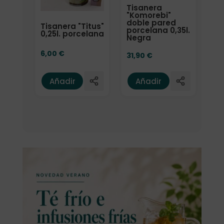
Tisanera
"Komorebi"
doble pared
Tisanera "Titus"
porcelana 0,35l.
0,25l. porcelana
Negra
6,00
€
31,90
€
Añadir
Añadir