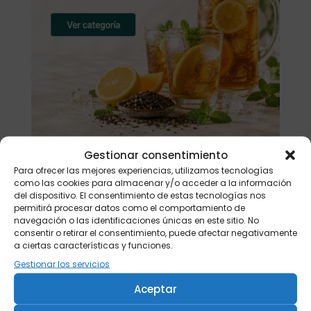
Gestionar consentimiento
Para ofrecer las mejores experiencias, utilizamos tecnologías
Buscar
como las cookies para almacenar y/o acceder a la información
del dispositivo. El consentimiento de estas tecnologías nos
permitirá procesar datos como el comportamiento de
Productos
navegación o las identificaciones únicas en este sitio. No
consentir o retirar el consentimiento, puede afectar negativamente
Tisanera "Christmas Cats" 0,25l.
a ciertas características y funciones.
porcelana
Gestionar los servicios
13,90
€
Aceptar
Té verde Japón Hojicha BIO 500 gr.