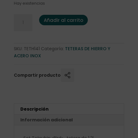
Hay existencias
Set Tetsubin "Bird" 1,2l. c/ salvamantel + 2 vasos cantidad
Añadir al carrito
SKU:
TETH141
Categoría:
TETERAS DE HIERRO Y
ACERO INOX
Compartir producto
Descripción
Información adicional