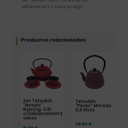
Set Tetsubin «Bird» , tetera de 1,2l.,
salvamantel y 2 vasos a juego.
Productos relacionados
Set Tetsubin
Tetsubin
"Mosaic"
"Flores" Morada
Rojo/ng. 0,6l
0,6 litros
c/salvamantel+2
vasos
29,00
€