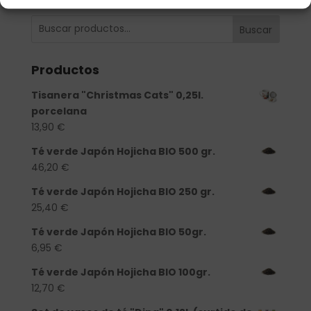
Buscar
Productos
Tisanera "Christmas Cats" 0,25l.
porcelana
13,90
€
Té verde Japón Hojicha BIO 500 gr.
46,20
€
Té verde Japón Hojicha BIO 250 gr.
25,40
€
Té verde Japón Hojicha BIO 50gr.
6,95
€
Té verde Japón Hojicha BIO 100gr.
12,70
€