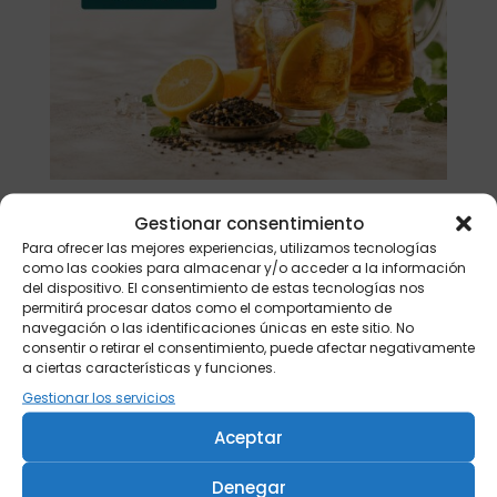
Gestionar consentimiento
Buscar
Para ofrecer las mejores experiencias, utilizamos tecnologías
como las cookies para almacenar y/o acceder a la información
del dispositivo. El consentimiento de estas tecnologías nos
Productos
permitirá procesar datos como el comportamiento de
navegación o las identificaciones únicas en este sitio. No
Tisanera "Christmas Cats" 0,25l.
consentir o retirar el consentimiento, puede afectar negativamente
porcelana
a ciertas características y funciones.
13,90
€
Gestionar los servicios
Té verde Japón Hojicha BIO 500 gr.
Aceptar
46,20
€
Denegar
Té verde Japón Hojicha BIO 250 gr.