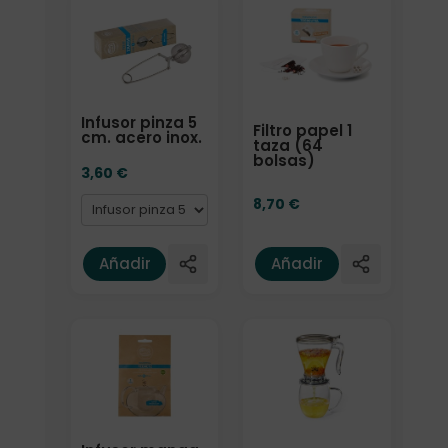
Formato
Infusor pinza 5
Filtro papel 1
cm. acero inox.
taza (64
bolsas)
3,60
€
8,70
€
Añadir
Añadir