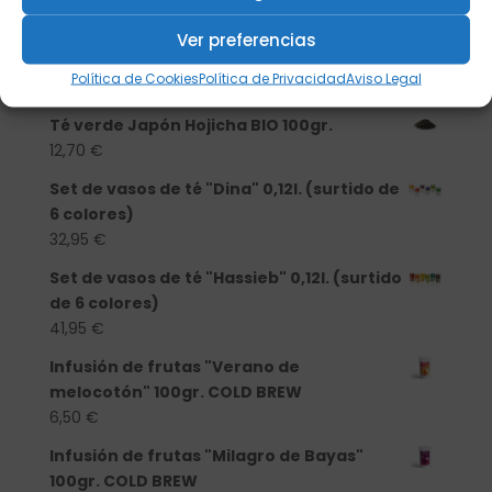
25,40
€
Ver preferencias
Té verde Japón Hojicha BIO 50gr.
Política de Cookies
Política de Privacidad
Aviso Legal
6,95
€
Té verde Japón Hojicha BIO 100gr.
12,70
€
Set de vasos de té "Dina" 0,12l. (surtido de
6 colores)
32,95
€
Set de vasos de té "Hassieb" 0,12l. (surtido
de 6 colores)
41,95
€
Infusión de frutas "Verano de
melocotón" 100gr. COLD BREW
6,50
€
Infusión de frutas "Milagro de Bayas"
100gr. COLD BREW