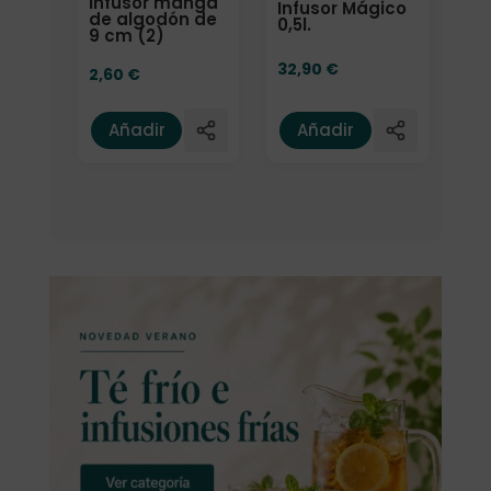
Infusor manga
Infusor Mágico
de algodón de
0,5l.
9 cm (2)
32,90
€
2,60
€
Añadir
Añadir