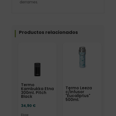
derrames.
Productos relacionados
Elige: Color/acabado
Termo
Termo Leeza
Kambukka Etna
c/infusor
300ml. Pitch
"Eucaliptus"
Black
500ml.
34,90
€
Elige: