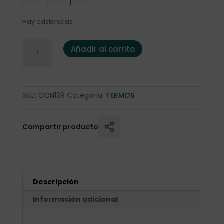
Hay existencias
Taza termo Runbott "Mug" 400 ml. Rosa empolvado cant
Añadir al carrito
SKU:
CON139
Categoría:
TERMOS
Compartir producto
Descripción
Información adicional