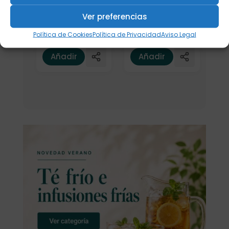
36,50
€
Color/acabado
Ver preferencias
Política de Cookies
Política de Privacidad
Aviso Legal
Añadir
Añadir