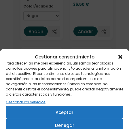
36,50
€
Color/acabado
Añadir
Añadir
Elige: Color/acabado
Gestionar consentimiento
Para ofrecer las mejores experiencias, utilizamos tecnologías
como las cookies para almacenar y/o acceder a la información
del dispositivo. El consentimiento de estas tecnologías nos
permitirá procesar datos como el comportamiento de
navegación o las identificaciones únicas en este sitio. No
consentir o retirar el consentimiento, puede afectar negativamente
a ciertas características y funciones.
Termo Leeza
c/infusor
Gestionar los servicios
Termo Runbott
"Cherry
Mii 600ml. Nata
Blossom"
Aceptar
500ml.
29,90
€
Denegar
Elige: