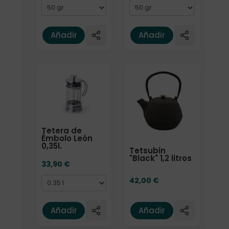
Añadir
Añadir
Formato
Tetera de
Émbolo León
0,35l.
Tetsubin
"Black" 1,2 litros
33,90
€
42,00
€
Añadir
Añadir