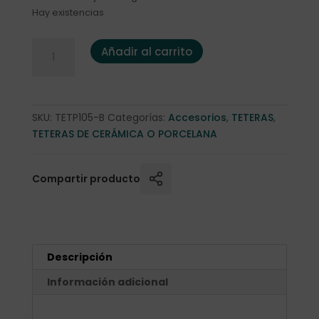
Hay existencias
Juego "Alice" Tetera 0,65 l. y 4 tazas 0,14l. porcelana cant
Añadir al carrito
SKU:
TETP105-B
Categorías:
Accesorios
,
TETERAS
,
TETERAS DE CERÁMICA O PORCELANA
Compartir producto
Descripción
Información adicional