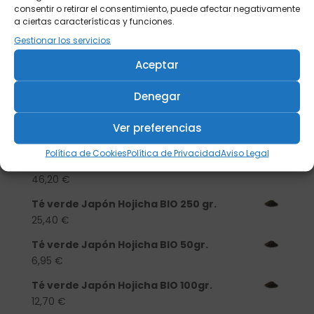
consentir o retirar el consentimiento, puede afectar negativamente
a ciertas características y funciones.
Buscar
Gestionar los servicios
Aceptar
Productos
Denegar
Tisanera "Christmas Cats" 0,25l.
porcelana
Ver preferencias
13,90
€
Política de Cookies
Política de Privacidad
Aviso Legal
Té verde Japón Hojicha BIO 500 gr.
46,20
€
Té verde Japón Hojicha BIO 250 gr.
25,40
€
Té verde Japón Hojicha BIO 50gr.
6,95
€
Té verde Japón Hojicha BIO 100gr.
12,70
€