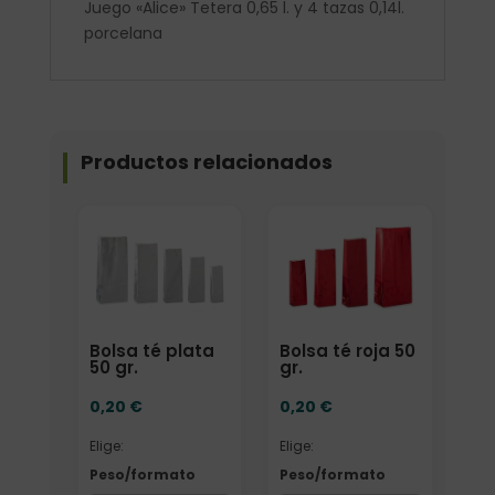
Juego «Alice» Tetera 0,65 l. y 4 tazas 0,14l.
porcelana
Productos relacionados
Elige: Peso/formato
Elige: Peso/formato
Bolsa té plata
Bolsa té roja 50
50 gr.
gr.
0,20
€
0,20
€
Elige:
Elige:
Peso/formato
Peso/formato