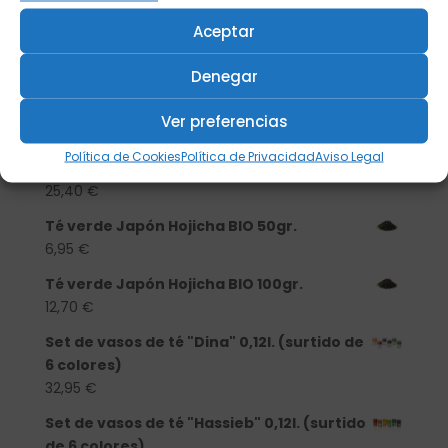
Tisanera "Christmas Cats" 0,25l.
Aceptar
porcelana
Denegar
13,90
€
Té verde Japón Hojicha BIO 500 gr.
Ver preferencias
46,20
€
Política de Cookies
Política de Privacidad
Aviso Legal
Té verde Japón Hojicha BIO 250 gr.
25,40
€
Té verde Japón Hojicha BIO 50gr.
6,95
€
Té verde Japón Hojicha BIO 100gr.
12,70
€
Set de vasos de té "Dina" 0,12l. (surtido de
6 colores)
32,95
€
Set de vasos de té "Hassieb" 0,12l. (surtido
de 6 colores)