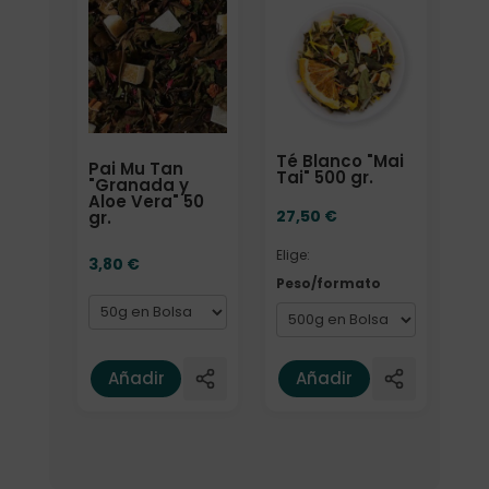
Formato
Elige: Peso/formato
Té Blanco "Mai
Pai Mu Tan
Tai" 500 gr.
"Granada y
Aloe Vera" 50
27,50
€
gr.
Elige:
3,80
€
Peso/formato
Añadir
Añadir