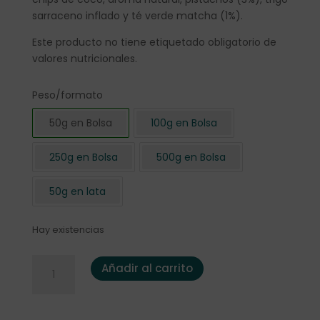
sarraceno inflado y té verde matcha (1%).
Este producto no tiene etiquetado obligatorio de
valores nutricionales.
Peso/formato
50g en Bolsa
100g en Bolsa
250g en Bolsa
500g en Bolsa
50g en lata
Hay existencias
Té Blanco "Crema de Pistacho" 50 gr. cantidad
Añadir al carrito