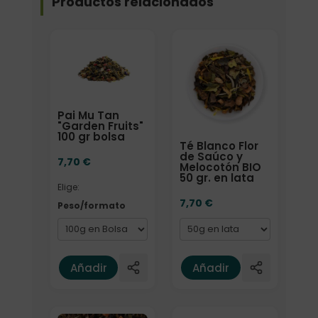
Productos relacionados
Elige: Peso/formato
Formato
Pai Mu Tan
"Garden Fruits"
100 gr bolsa
Té Blanco Flor
de Saúco y
7,70
€
Melocotón BIO
50 gr. en lata
Elige:
7,70
€
Peso/formato
Añadir
Añadir